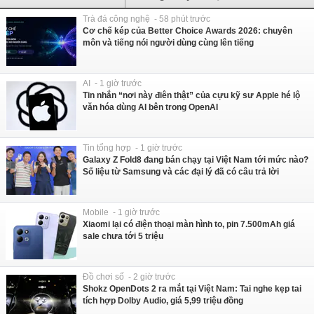
Trà đá công nghệ - 58 phút trước
Cơ chế kép của Better Choice Awards 2026: chuyên
môn và tiếng nói người dùng cùng lên tiếng
AI - 1 giờ trước
Tin nhắn “nơi này điên thật” của cựu kỹ sư Apple hé lộ
văn hóa dùng AI bên trong OpenAI
Tin tổng hợp - 1 giờ trước
Galaxy Z Fold8 đang bán chạy tại Việt Nam tới mức nào?
Số liệu từ Samsung và các đại lý đã có câu trả lời
Mobile - 1 giờ trước
Xiaomi lại có điện thoại màn hình to, pin 7.500mAh giá
sale chưa tới 5 triệu
Đồ chơi số - 2 giờ trước
Shokz OpenDots 2 ra mắt tại Việt Nam: Tai nghe kẹp tai
tích hợp Dolby Audio, giá 5,99 triệu đồng