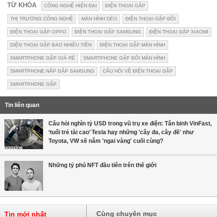
TỪ KHÓA
CÔNG NGHỆ HIỆN ĐẠI
ĐIỆN THOẠI GẬP
THỊ TRƯỜNG CÔNG NGHỆ
MÀN HÌNH DẺO
ĐIỆN THOẠI GẬP ĐÔI
ĐIỆN THOẠI GẬP OPPO
ĐIỆN THOẠI GẬP SAMSUNG
ĐIỆN THOẠI GẬP XIAOMI
DIỆN THOẠI GẬP BAO NHIÊU TIỀN
ĐIỆN THOẠI GẬP MÀN HÌNH
SMARTPHONE GẬP GIÁ RẺ
SMARTPHONE GẬP ĐÔI MÀN HÌNH
SMARTPHONE NẮP GẬP SAMSUNG
CÂU HỎI VỀ ĐIỆN THOẠI GẬP
SMARTPHONE GẬP
Tin liên quan
Câu hỏi nghìn tỷ USD trong vũ trụ xe điện: Tân binh VinFast,
‘tuổi trẻ tài cao’ Tesla hay những 'cây đa, cây đề' như
Toyota, VW sẽ nắm 'ngai vàng' cuối cùng?
Những tỷ phú NFT đầu tiên trên thế giới
Cùng chuyên mục
Tin mới nhất