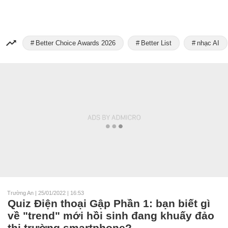
Better Choice Awards 2026
Better List
nhạc AI
Trường An
|
25/01/2022 | 16:53
Quiz Điện thoại Gập Phần 1: bạn biết gì
về "trend" mới hồi sinh đang khuấy đảo
thị trường smartphone?