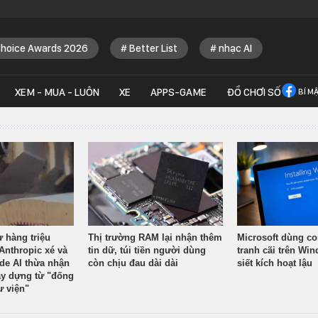
Choice Awards 2026
Better List
nhạc AI
XEM - MUA - LUÔN
XE
APPS-GAME
ĐỒ CHƠI SỐ
BÍ M
ừ hàng triệu
Thị trường RAM lại nhận thêm
Microsoft dùng co
Anthropic xé và
tin dữ, túi tiền người dùng
tranh cãi trên Wi
ude AI thừa nhận
còn chịu đau dài dài
siết kích hoạt lậu
y dựng từ "đống
ư viện"