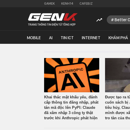
GAMEK
KENH14
CAFEBIZ
Better 
MOBILE
AI
TIN ICT
INTERNET
KHÁM PHÁ
Khai thác mật khẩu yếu, đánh
Được tạo ra t
cắp thông tin đăng nhập, phát
cuốn sách bị 
tán mã độc lên PyPI: Claude
tiêu hủy, Cla
đã xâm nhập 3 công ty thật
mình được xâ
trước khi Anthropic phát hiện
tro tàn của th