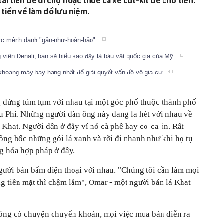
ải tiền để đi chợ hoặc thuê cả xe cút-kít để chở tiền.
tiền về làm đồ lưu niệm.
ược mệnh danh "gần-như-hoàn-hảo"
 viên Denali, bạn sẽ hiểu sao đây là báu vật quốc gia của Mỹ
khoang máy bay hạng nhất để giải quyết vấn đề vô gia cư
 đứng túm tụm với nhau tại một góc phố thuộc thành phố
u Phi. Những người đàn ông này đang la hét với nhau về
à Khat. Người dân ở đây ví nó cà phê hay co-ca-in. Rất
ng bốc những gói lá xanh và rời đi nhanh như khi họ tụ
ng hóa hợp pháp ở đây.
người bán bấm điện thoại với nhau.
"Chúng tôi cần làm mọi
g tiền mặt thì chậm lắm", Omar - một người bán lá Khat
ông có chuyện chuyển khoản, mọi việc mua bán diễn ra