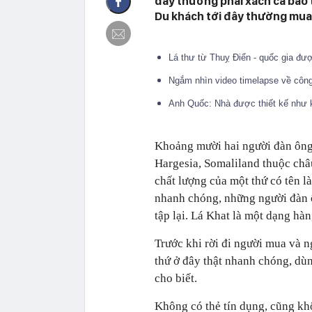
đây thường phải xách cả bao t
Du khách tới đây thường mua 
Lá thư từ Thuỵ Điển - quốc gia đ
Ngắm nhìn video timelapse về công
Anh Quốc: Nhà được thiết kế như 
Khoảng mười hai người đàn ông
Hargesia, Somaliland thuộc châ
chất lượng của một thứ có tên l
nhanh chóng, những người đàn ô
tập lại. Lá Khat là một dạng hà
Trước khi rời đi người mua và 
thứ ở đây thật nhanh chóng, dùn
cho biết.
Không có thẻ tín dụng, cũng kh