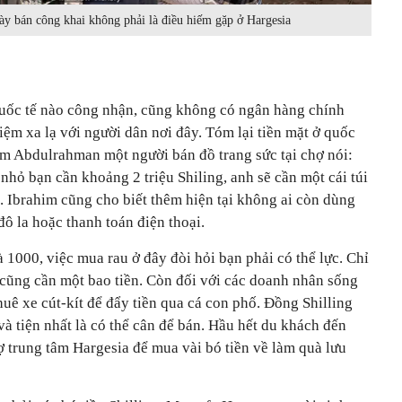
ày bán công khai không phải là điều hiếm gặp ở Hargesia
uốc tế nào công nhận, cũng không có ngân hàng chính
ệm xa lạ với người dân nơi đây. Tóm lại tiền mặt ở quốc
im Abdulrahman một người bán đồ trang sức tại chợ nói:
nhỏ bạn cần khoảng 2 triệu Shiling, anh sẽ cần một cái túi
ó". Ibrahim cũng cho biết thêm hiện tại không ai còn dùng
 đô la hoặc thanh toán điện thoại.
 1000, việc mua rau ở đây đòi hỏi bạn phải có thể lực. Chỉ
cũng cần một bao tiền. Còn đối với các doanh nhân sống
huê xe cút-kít để đẩy tiền qua cá con phố. Đồng Shilling
à tiện nhất là có thể cân để bán.
Hầu hết du khách đến
 trung tâm Hargesia để mua vài bó tiền về làm quà lưu