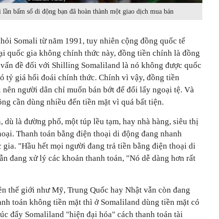
 lần bấm số di động bạn đã hoàn thành một giao dịch mua bán
khỏi Somali từ năm 1991, tuy nhiên cộng đồng quốc tế
ại quốc gia không chính thức này, đồng tiền chính là đồng
 vấn đề đối với Shilling Somaliland là nó không được quốc
 tỷ giá hối đoái chính thức. Chính vì vậy, đồng tiền
 nên người dân chỉ muốn bán bớt để đổi lấy ngoại tệ. Và
ông cần dùng nhiều đến tiền mặt vì quá bất tiện.
, dù là đường phố, một túp lều tạm, hay nhà hàng, siêu thị
hoại. Thanh toán bằng điện thoại di động đang nhanh
c gia.
"Hầu hết mọi người đang trả tiền bằng điện thoại di
ẫn đang xử lý các khoản thanh toán, "Nó dễ dàng hơn rất
trên thế giới như Mỹ, Trung Quốc hay Nhật vẫn còn đang
anh toán không tiền mặt thì ở Somaliland dùng tiền mặt có
húc đẩy Somaliland "hiện đại hóa" cách thanh toán tài