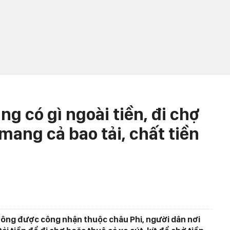
g có gì ngoài tiền, đi chợ
ang cả bao tải, chất tiền
hông được công nhận thuộc châu Phi, người dân nơi