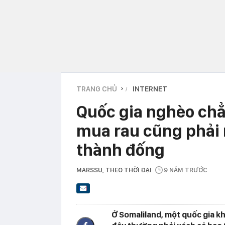
TRANG CHỦ
INTERNET
›
Quốc gia nghèo chẳn
mua rau cũng phải m
thành đống
MARSSU
, THEO THỜI ĐẠI
9 NĂM TRƯỚC
Ở Somaliland, một quốc gia k