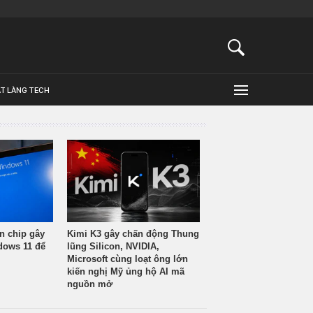
ẬT LÀNG TECH
n chip gây
Kimi K3 gây chấn động Thung
ndows 11 để
lũng Silicon, NVIDIA,
Microsoft cùng loạt ông lớn
kiến nghị Mỹ ủng hộ AI mã
nguồn mở