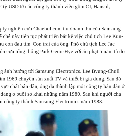
 tỷ USD từ các công ty thành viên gồm CJ, Hansol,
 ty nghiên cứu Chaebul.com thì doanh thu của Samsung
hế này tiếp tục phát triển bất kể việc chủ tịch Lee Kun-
 cơn đau tim. Con trai của ông, Phó chủ tịch Lee Jae
 của cựu tổng thống Park Geun-Hye với án phạt 5 năm tù do
ng ảnh hưởng tới Samsung Electronics. Lee Byung-Chull
ăm 1969 chuyên sản xuất TV và thiết bị gia dụng. Sau đó
 vực chất bán dẫn, ông đã thành lập một công ty bán dẫn ở
đang ở buổi sơ khai những năm 1980. Sau khi người cha
ai công ty thành Samsung Electronics năm 1988.