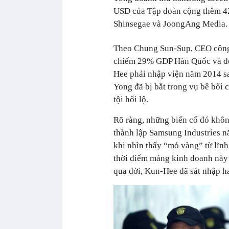
USD của Tập đoàn cộng thêm 42
Shinsegae và JoongAng Media.
Theo Chung Sun-Sup, CEO công
chiếm 29% GDP Hàn Quốc và đế c
Hee phải nhập viện năm 2014 sau
Yong đã bị bắt trong vụ bê bối
tội hối lộ.
Rõ ràng, những biến cố đó khô
thành lập Samsung Industries n
khi nhìn thấy “mỏ vàng” từ lĩnh
thời điểm mảng kinh doanh này 
qua đời, Kun-Hee đã sát nhập h