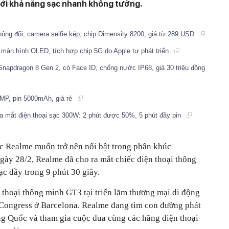
với khả năng sạc nhanh không tưởng.
hông đổi, camera selfie kép, chip Dimensity 8200, giá từ 289 USD
màn hình OLED, tích hợp chip 5G do Apple tự phát triển
 Snapdragon 8 Gen 2, có Face ID, chống nước IP68, giá 30 triệu đồng
MP, pin 5000mAh, giá rẻ
ra mắt điện thoại sạc 300W: 2 phút được 50%, 5 phút đầy pin
c Realme muốn trở nên nổi bật trong phân khúc
gày 28/2, Realme đã cho ra mắt chiếc điện thoại thông
c đầy trong 9 phút 30 giây.
n thoại thông minh GT3 tại triển lãm thương mại di động
 Congress ở Barcelona. Realme đang tìm con đường phát
ng Quốc và tham gia cuộc đua cùng các hãng điện thoại