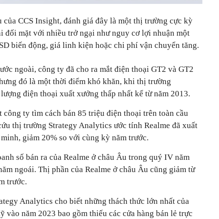
của CCS Insight, đánh giá đây là một thị trường cực kỳ
i đối mặt với nhiều trở ngại như nguy cơ lợi nhuận một
D biến động, giá linh kiện hoặc chi phí vận chuyển tăng.
 nước ngoài, công ty đã cho ra mắt điện thoại GT2 và GT2
ưng đó là một thời điểm khó khăn, khi thị trường
lượng điện thoại xuất xưởng thấp nhất kể từ năm 2013.
công ty tìm cách bán 85 triệu điện thoại trên toàn cầu
ứu thị trường Strategy Analytics ước tính Realme đã xuất
g minh, giảm 20% so với cùng kỳ năm trước.
oanh số bán ra của Realme ở châu Âu trong quý IV năm
năm ngoái. Thị phần của Realme ở châu Âu cũng giảm từ
m trước.
tegy Analytics cho biết những thách thức lớn nhất của
ỹ vào năm 2023 bao gồm thiếu các cửa hàng bán lẻ trực