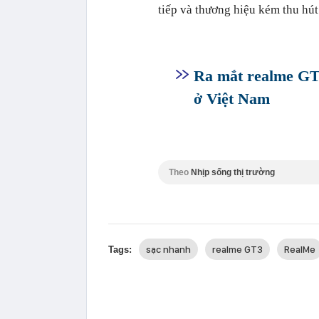
tiếp và thương hiệu kém thu hú
Ra mắt realme GT
ở Việt Nam
Theo
Nhịp sống thị trường
sạc nhanh
realme GT3
RealMe
Tags: