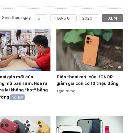
Xem theo ngày
9
THÁNG 8
2026
XEM
oại gập mới của
Điện thoại mới của HONOR
g mở bán sớm: Hoá ra
giảm giá còn có 10 triệu đồng
ra lại không "hot" bằng
1 giờ trước
ường
Nổi bật