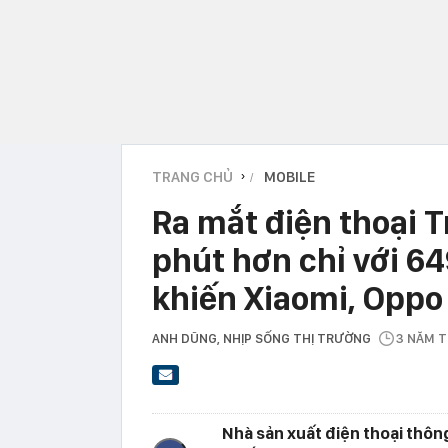
TRANG CHỦ
MOBILE
›
Ra mắt điện thoại 
phút hơn chỉ với 6
khiến Xiaomi, Opp
ANH DŨNG
, NHỊP SỐNG THỊ TRƯỜNG
3 NĂM 
Nhà sản xuất điện thoại thô