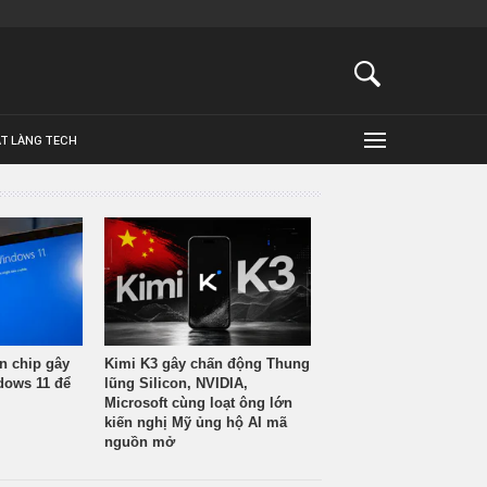
ẬT LÀNG TECH
n chip gây
Kimi K3 gây chấn động Thung
ndows 11 để
lũng Silicon, NVIDIA,
Microsoft cùng loạt ông lớn
kiến nghị Mỹ ủng hộ AI mã
nguồn mở