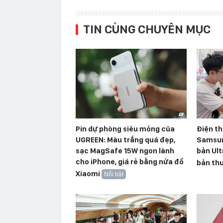
TIN CÙNG CHUYÊN MỤC
Pin dự phòng siêu mỏng của
Điện th
UGREEN: Màu trắng quá đẹp,
Samsun
sạc MagSafe 15W ngon lành
bản Ult
cho iPhone, giá rẻ bằng nửa đồ
bản th
Xiaomi
Nổi bật