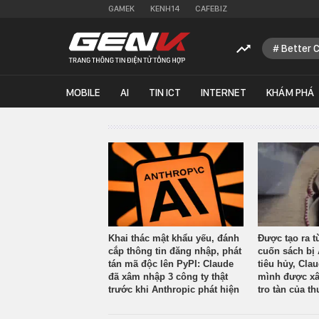
GAMEK
KENH14
CAFEBIZ
Better 
MOBILE
AI
TIN ICT
INTERNET
KHÁM PHÁ
Khai thác mật khẩu yếu, đánh
Được tạo ra t
cắp thông tin đăng nhập, phát
cuốn sách bị 
tán mã độc lên PyPI: Claude
tiêu hủy, Cla
đã xâm nhập 3 công ty thật
mình được xâ
trước khi Anthropic phát hiện
tro tàn của th