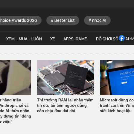
Choice Awards 2026
Better List
nhạc AI
XEM - MUA - LUÔN
XE
APPS-GAME
ĐỒ CHƠI SỐ
BÍ M
ừ hàng triệu
Thị trường RAM lại nhận thêm
Microsoft dùng co
Anthropic xé và
tin dữ, túi tiền người dùng
tranh cãi trên Wi
ude AI thừa nhận
còn chịu đau dài dài
siết kích hoạt lậu
y dựng từ "đống
ư viện"