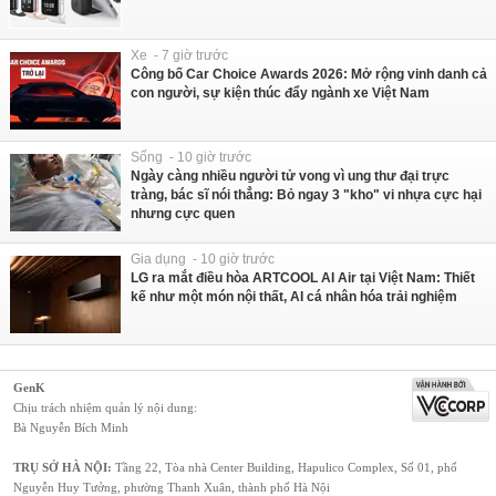
Xe - 7 giờ trước
Công bố Car Choice Awards 2026: Mở rộng vinh danh cả
con người, sự kiện thúc đẩy ngành xe Việt Nam
Sống - 10 giờ trước
Ngày càng nhiều người tử vong vì ung thư đại trực
tràng, bác sĩ nói thẳng: Bỏ ngay 3 "kho" vi nhựa cực hại
nhưng cực quen
Gia dụng - 10 giờ trước
LG ra mắt điều hòa ARTCOOL AI Air tại Việt Nam: Thiết
kế như một món nội thất, AI cá nhân hóa trải nghiệm
GenK
Chịu trách nhiệm quản lý nội dung:
Bà Nguyễn Bích Minh
TRỤ SỞ HÀ NỘI:
Tầng 22, Tòa nhà Center Building, Hapulico Complex, Số 01, phố
Nguyễn Huy Tưởng, phường Thanh Xuân, thành phố Hà Nội