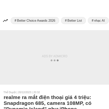
Better Choice Awards 2026
Better List
nhạc AI
Thế Duyệt
|
20/12/2023 | 20:32
realme ra mắt điện thoại giá 4 triệu:
Snapdragon 685, camera 108MP, có
"Dynamic Island" như iPhone