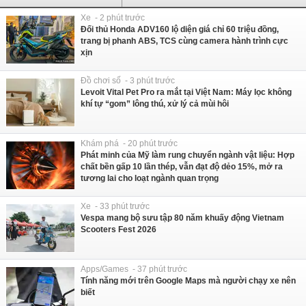
Xe - 2 phút trước
Đối thủ Honda ADV160 lộ diện giá chỉ 60 triệu đồng,
trang bị phanh ABS, TCS cùng camera hành trình cực
xịn
Đồ chơi số - 3 phút trước
Levoit Vital Pet Pro ra mắt tại Việt Nam: Máy lọc không
khí tự “gom” lông thú, xử lý cả mùi hôi
Khám phá - 20 phút trước
Phát minh của Mỹ làm rung chuyển ngành vật liệu: Hợp
chất bền gấp 10 lần thép, vẫn đạt độ dẻo 15%, mở ra
tương lai cho loạt ngành quan trọng
Xe - 33 phút trước
Vespa mang bộ sưu tập 80 năm khuấy động Vietnam
Scooters Fest 2026
Apps/Games - 37 phút trước
Tính năng mới trên Google Maps mà người chạy xe nên
biết