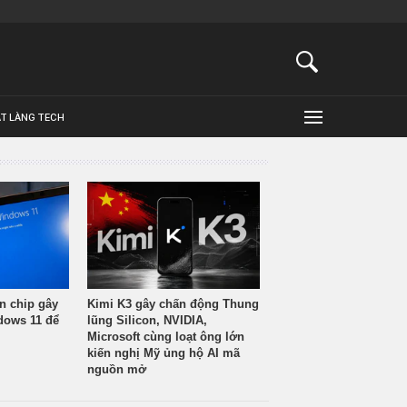
ẬT LÀNG TECH
n chip gây
Kimi K3 gây chấn động Thung
ndows 11 để
lũng Silicon, NVIDIA,
Microsoft cùng loạt ông lớn
kiến nghị Mỹ ủng hộ AI mã
nguồn mở