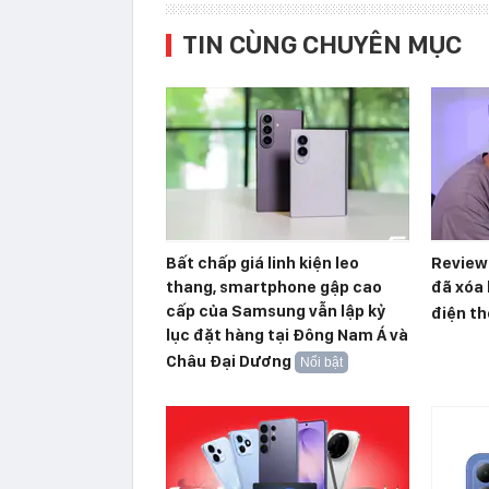
TIN CÙNG CHUYÊN MỤC
Bất chấp giá linh kiện leo
Reviewe
thang, smartphone gập cao
đã xóa 
cấp của Samsung vẫn lập kỷ
điện th
lục đặt hàng tại Đông Nam Á và
Châu Đại Dương
Nổi bật