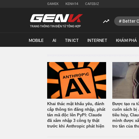
GAMEK
KENH14
CAFEBIZ
Better 
MOBILE
AI
TIN ICT
INTERNET
KHÁM PHÁ
Khai thác mật khẩu yếu, đánh
Được tạo ra t
cắp thông tin đăng nhập, phát
cuốn sách bị 
tán mã độc lên PyPI: Claude
tiêu hủy, Cla
đã xâm nhập 3 công ty thật
mình được xâ
trước khi Anthropic phát hiện
tro tàn của th