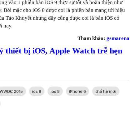
ng vào 1 phiên bản iOS 9 thực sự tốt và hoàn thiện như
. Bởi mặc cho iOS 8 được coi là phiên bản mang tới hiệu
 của Táo Khuyết nhưng đây cũng được coi là bản iOS có
ới nay.
Tham khảo:
gsmarena
ỷ thiết bị iOS, Apple Watch trễ hẹn
WWDC 2015
ios 8
ios 9
iPhone 6
thế hệ mới