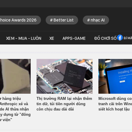
Choice Awards 2026
Better List
nhạc AI
XEM - MUA - LUÔN
XE
APPS-GAME
ĐỒ CHƠI SỐ
BÍ M
ừ hàng triệu
Thị trường RAM lại nhận thêm
Microsoft dùng co
Anthropic xé và
tin dữ, túi tiền người dùng
tranh cãi trên Wi
ude AI thừa nhận
còn chịu đau dài dài
siết kích hoạt lậu
y dựng từ "đống
ư viện"