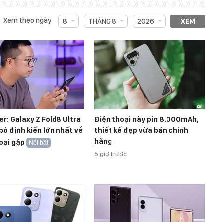
Xem theo ngày
8
THÁNG 8
2026
XEM
r: Galaxy Z Fold8 Ultra
Điện thoại này pin 8.000mAh,
bỏ định kiến lớn nhất về
thiết kế đẹp vừa bán chính
hãng
oại gập
Nổi bật
5 giờ trước