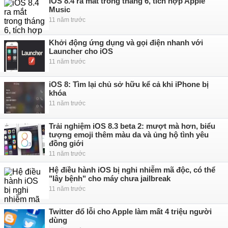
iOS 8.4 ra mắt trong tháng 6, tích hợp Apple
Music
11 năm trước
Khởi động ứng dụng và gọi điện nhanh với
Launcher cho iOS
11 năm trước
iOS 8: Tìm lại chủ sở hữu kể cả khi iPhone bị
khóa
11 năm trước
Trải nghiệm iOS 8.3 beta 2: mượt mà hơn, biểu
tượng emoji thêm màu da và ủng hộ tình yêu
đồng giới
11 năm trước
Hệ điều hành iOS bị nghi nhiễm mã độc, có thể
"lây bệnh" cho máy chưa jailbreak
11 năm trước
Twitter đổ lỗi cho Apple làm mất 4 triệu người
dùng