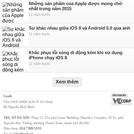
Những sản phẩm của Apple được mong chờ
nhất trong năm 2015
11 năm trước
Sự khác nhau giữa iOS 8 và Android 5.0 qua ảnh
11 năm trước
Khắc phục lỗi sóng di động kém khi sử dụng
iPhone chạy iOS 8
11 năm trước
Xem thêm
GenK
Chịu trách nhiệm quản lý nội dung:
Bà Nguyễn Bích Minh
TRỤ SỞ HÀ NỘI:
Tầng 22, Tòa nhà Center Building, Hapulico Complex, Số 01, phố
Nguyễn Huy Tưởng, phường Thanh Xuân, thành phố Hà Nội
Điện thoại:
024 7309 5555
.
Email:
info@genk.vn