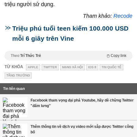
triệu người sử dụng.
Tham khảo:
Recode
Triệu phú tuổi teen kiếm 100.000 USD
mỗi 6 giây trên Vine
Theo
Trí Thức Trẻ
Copy link
TỪ KHÓA
APPLE
TWITTER
MẠNG XÃ HỘI
IOS 8
TIN QUỐC TẾ
TĂNG TRƯỞNG
Tin liên quan
Facebook tham vọng đại phá Youtube, hãy dè chừng Twitter
"đấm lưng"
Thêm thông tin về dịch vụ video mới sắp được Twitter công
bố