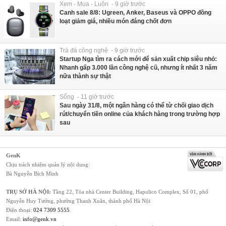
Xem - Mua - Luôn - 9 giờ trước
Canh sale 8/8: Ugreen, Anker, Baseus và OPPO đồng
loạt giảm giá, nhiều món đáng chốt đơn
Trà đá công nghệ - 9 giờ trước
Startup Nga tìm ra cách mới để sản xuất chip siêu nhỏ:
Nhanh gấp 3.000 lần công nghệ cũ, nhưng ít nhất 3 năm
nữa thành sự thật
Sống - 11 giờ trước
Sau ngày 31/8, một ngân hàng có thể từ chối giao dịch
rút/chuyển tiền online của khách hàng trong trường hợp
sau
GenK
Chịu trách nhiệm quản lý nội dung:
Bà Nguyễn Bích Minh
TRỤ SỞ HÀ NỘI:
Tầng 22, Tòa nhà Center Building, Hapulico Complex, Số 01, phố
Nguyễn Huy Tưởng, phường Thanh Xuân, thành phố Hà Nội
Điện thoại:
024 7309 5555
.
Email:
info@genk.vn