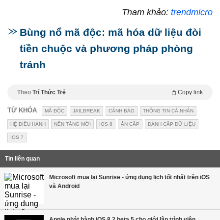
Tham khảo:
trendmicro
Bùng nổ mã độc: mã hóa dữ liệu đòi
tiền chuộc và phương pháp phòng
tránh
Theo
Trí Thức Trẻ
Copy link
TỪ KHÓA
MÃ ĐỘC
JAILBREAK
CẢNH BÁO
THÔNG TIN CÁ NHÂN
HỆ ĐIỀU HÀNH
NỀN TẢNG MỚI
IOS 8
ĂN CẮP
ĐÁNH CẮP DỮ LIỆU
IOS 7
Tin liên quan
Microsoft mua lại Sunrise - ứng dụng lịch tốt nhất trên iOS
và Android
Apple phát hành iOS 8.2 beta 5 cho giới lập trình viên