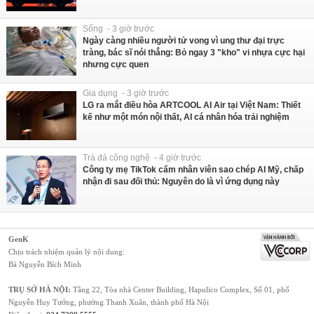
Sống - 3 giờ trước
Ngày càng nhiều người tử vong vì ung thư đại trực
tràng, bác sĩ nói thẳng: Bỏ ngay 3 "kho" vi nhựa cực hại
nhưng cực quen
Gia dụng - 3 giờ trước
LG ra mắt điều hòa ARTCOOL AI Air tại Việt Nam: Thiết
kế như một món nội thất, AI cá nhân hóa trải nghiệm
Trà đá công nghệ - 4 giờ trước
Công ty mẹ TikTok cấm nhân viên sao chép AI Mỹ, chấp
nhận đi sau đối thủ: Nguyên do là vì ứng dụng này
GenK
Chịu trách nhiệm quản lý nội dung:
Bà Nguyễn Bích Minh
TRỤ SỞ HÀ NỘI:
Tầng 22, Tòa nhà Center Building, Hapulico Complex, Số 01, phố
Nguyễn Huy Tưởng, phường Thanh Xuân, thành phố Hà Nội