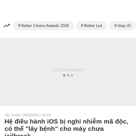
Better Choice Awards 2026
Better List
nhạc AI
Yến Thanh
|
06/02/2015 | 21:18
Hệ điều hành iOS bị nghi nhiễm mã độc,
có thể "lây bệnh" cho máy chưa
jailbreak