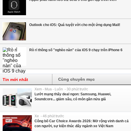
Outlook cho iOS: Quá tuyệt vời cho một ứng dụng Mail!
Rò rỉ thông số "nghèo nàn" của iOS 9 chạy trên iPhone 6
Cùng chuyên mục
Tin mới nhất
Xem - Mua - Luôn - 30 phút trước
Lướt mạng thấy deal ngon: Samsung, Huawei,
Soundcore... giảm sâu, có món gần nửa giá
Xe - 46 phút trước
Công bố Car Choice Awards 2026: Mở rộng vinh danh cả
con người, sự kiện thúc đẩy ngành xe Việt Nam