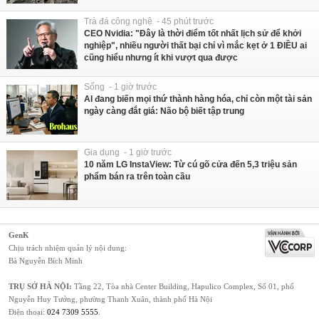
Trà đá công nghệ - 45 phút trước
CEO Nvidia: "Đây là thời điểm tốt nhất lịch sử để khởi
nghiệp", nhiều người thất bại chỉ vì mắc kẹt ở 1 ĐIỀU ai
cũng hiểu nhưng ít khi vượt qua được
Sống - 1 giờ trước
AI đang biến mọi thứ thành hàng hóa, chỉ còn một tài sản
ngày càng đắt giá: Não bộ biết tập trung
Gia dụng - 1 giờ trước
10 năm LG InstaView: Từ cú gõ cửa đến 5,3 triệu sản
phẩm bán ra trên toàn cầu
GenK
Chịu trách nhiệm quản lý nội dung:
Bà Nguyễn Bích Minh
TRỤ SỞ HÀ NỘI:
Tầng 22, Tòa nhà Center Building, Hapulico Complex, Số 01, phố
Nguyễn Huy Tưởng, phường Thanh Xuân, thành phố Hà Nội
Điện thoại:
024 7309 5555
.