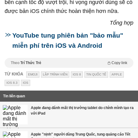
bên cạnh tốc độ vượt trội, hi vọng người dùng sẽ có
được bản iOS chính thức hoàn thiện hơn nữa.
Tổng hợp
YouTube tung phiên bản "bảo mẫu"
miễn phí trên iOS và Android
Theo
Trí Thức Trẻ
Copy link
TỪ KHÓA
EMOJI
LẬP TRÌNH VIÊN
IOS 8
TIN QUỐC TẾ
APPLE
IOS 8.3
IOS
Tin liên quan
Apple đang đánh mất thị trường tablet do chính mình tạo ra
với iPad
Apple "nịnh" người dùng Trung Quốc, tung quảng cáo Tết