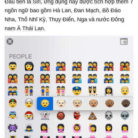
Đầu tiên là Siri, ứng dụng này được tích hợp thêm 7
ngôn ngữ bao gồm Hà Lan, Đan Mạch, Bồ Đào
Nha, Thổ Nhĩ Kỳ, Thụy Điển, Nga và nước Đông
nam Á Thái Lan.