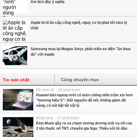
Âm lịch đầy ý nghĩa
Apple bị tố ăn cắp công nghệ, nguy cơ bị phạt tới nửa tỷ
USD
Samsung mua lại Magna Steyr, phát triển xe điện "ăn thua
đủ" với Apple
Cùng chuyên mục
Tin mới nhất
Đồ chơi số - 10 phút trước
Huawei bán laptop mới có màn chống nhìn trộm xịn hơn
"thương hiệu S": Giữ nguyên độ nét, không giảm độ
sáng, có nút bật tắt vật lý
Khám phá - 27 phút trước
Elon Musk gây ra va chạm tương đương một vụ nổ của
3 tấn thuốc nổ TNT, chuyên gia Nga: Thiếu sót từ đầu