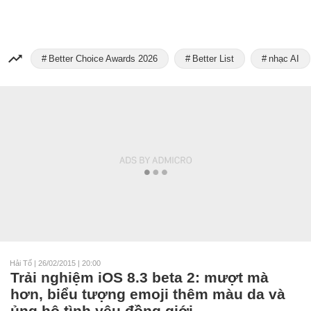
Better Choice Awards 2026
Better List
nhạc AI
Hải Tố
|
26/02/2015 | 20:00
Trải nghiệm iOS 8.3 beta 2: mượt mà
hơn, biểu tượng emoji thêm màu da và
ủng hộ tình yêu đồng giới