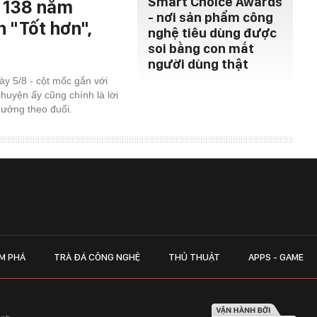
Smart Choice Awards
h 138 năm
- nơi sản phẩm công
n "Tốt hơn",
nghệ tiêu dùng được
soi bằng con mắt
người dùng thật
y 5/8 - cột mốc gắn với
chuyện ấy cũng chính là lời
 thưởng theo đuổi.
M PHÁ
TRÀ ĐÁ CÔNG NGHỆ
THỦ THUẬT
APPS - GAME