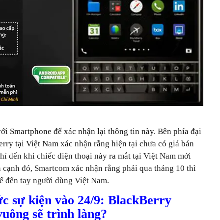
với
Smartphone để xác nhận lại thông tin này. Bên phía đại
rry tại Việt Nam xác nhận rằng hiện tại chưa có giá bán
chỉ đến khi chiếc điện thoại này ra mắt tại Việt Nam mới
n cạnh đó,
Smartcom
xác nhận rằng phải qua tháng 10 thì
ể đến tay người dùng Việt Nam.
c sự kiện vào 24/9: BlackBerry
uông sẽ trình làng?