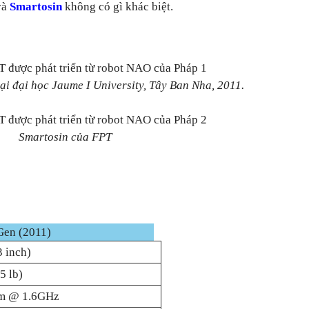
và
Smartosin
không có gì khác biệt.
i đại học Jaume I University, Tây Ban Nha, 2011.
Smartosin của FPT
Gen (2011)
3 inch)
5 lb)
om @ 1.6GHz