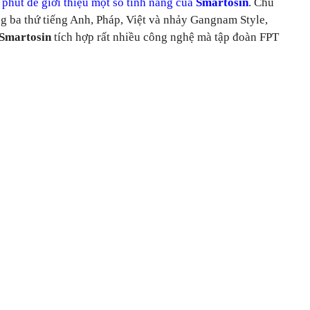
phút để giới thiệu một số tính năng của
Smartosin
. Chú
ng ba thứ tiếng Anh, Pháp, Việt và nhảy Gangnam Style,
Smartosin
tích hợp rất nhiều công nghệ mà tập đoàn FPT