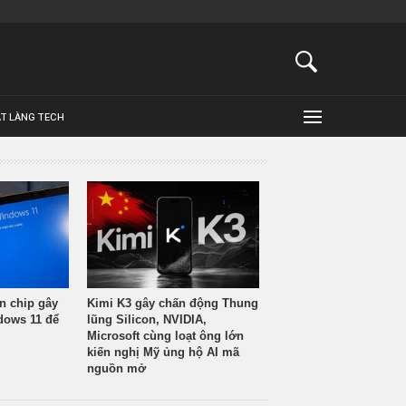
ẬT LÀNG TECH
n chip gây
Kimi K3 gây chấn động Thung
ndows 11 để
lũng Silicon, NVIDIA,
Microsoft cùng loạt ông lớn
kiến nghị Mỹ ủng hộ AI mã
nguồn mở