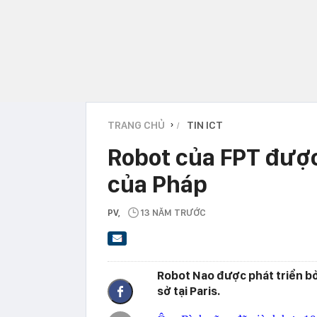
TRANG CHỦ
TIN ICT
›
Robot của FPT được
của Pháp
PV
,
13 NĂM TRƯỚC
Robot Nao được phát triển bở
sở tại Paris.