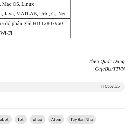
 Mac OS, Linux
n, Java, MATLAB, Urbi, C, .Net
ra độ phân giải HD 1280x960
 Wi-Fi
Theo Quốc Dũng
CafeBiz/TTVN
Copy link
robot
fpt
pháp
Atom
Tây Ban Nha