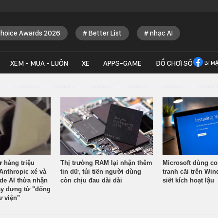
Choice Awards 2026
Better List
nhạc AI
XEM - MUA - LUÔN
XE
APPS-GAME
ĐỒ CHƠI SỐ
BÍ M
ừ hàng triệu
Thị trường RAM lại nhận thêm
Microsoft dùng co
Anthropic xé và
tin dữ, túi tiền người dùng
tranh cãi trên Wi
ude AI thừa nhận
còn chịu đau dài dài
siết kích hoạt lậu
y dựng từ "đống
ư viện"