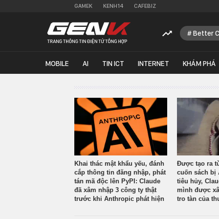
GAMEK
KENH14
CAFEBIZ
Better 
MOBILE
AI
TIN ICT
INTERNET
KHÁM PHÁ
Khai thác mật khẩu yếu, đánh
Được tạo ra t
cắp thông tin đăng nhập, phát
cuốn sách bị 
tán mã độc lên PyPI: Claude
tiêu hủy, Cla
đã xâm nhập 3 công ty thật
mình được xâ
trước khi Anthropic phát hiện
tro tàn của th