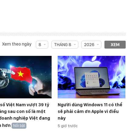
Xem theo ngày
8
THÁNG 8
2026
XEM
 số Việt Nam vượt 39 tỷ
Người dùng Windows 11 có thể
ng sau con số là một
sẽ phải cảm ơn Apple vì điều
doanh nghiệp Việt đang
này
n hơn
Nổi bật
5 giờ trước