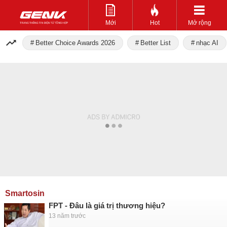
Mới
Hot
Mở rộng
Better Choice Awards 2026
Better List
nhạc AI
Smartosin
FPT - Đâu là giá trị thương hiệu?
13 năm trước