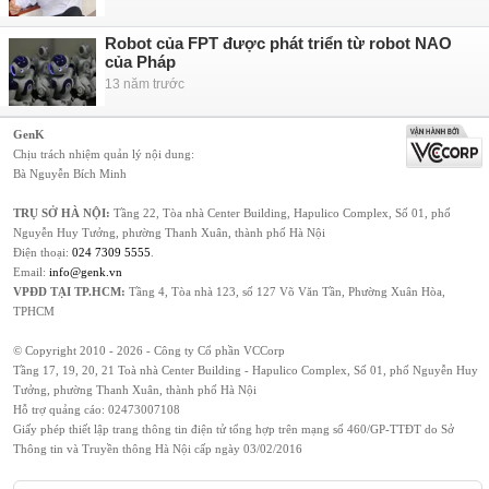
Robot của FPT được phát triển từ robot NAO
của Pháp
13 năm trước
GenK
Chịu trách nhiệm quản lý nội dung:
Bà Nguyễn Bích Minh
TRỤ SỞ HÀ NỘI:
Tầng 22, Tòa nhà Center Building, Hapulico Complex, Số 01, phố
Nguyễn Huy Tưởng, phường Thanh Xuân, thành phố Hà Nội
Điện thoại:
024 7309 5555
.
Email:
info@genk.vn
VPĐD TẠI TP.HCM:
Tầng 4, Tòa nhà 123, số 127 Võ Văn Tần, Phường Xuân Hòa,
TPHCM
© Copyright 2010 - 2026 - Công ty Cổ phần VCCorp
Tầng 17, 19, 20, 21 Toà nhà Center Building - Hapulico Complex, Số 01, phố Nguyễn Huy
Tưởng, phường Thanh Xuân, thành phố Hà Nội
Hỗ trợ quảng cáo:
02473007108
Giấy phép thiết lập trang thông tin điện tử tổng hợp trên mạng số 460/GP-TTĐT do Sở
Thông tin và Truyền thông Hà Nội cấp ngày 03/02/2016