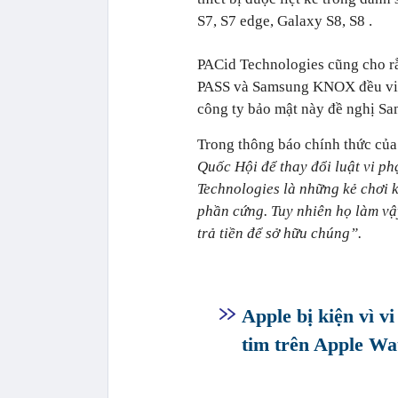
S7, S7 edge, Galaxy S8, S8 .
PACid Technologies cũng cho 
PASS và Samsung KNOX đều vi p
công ty bảo mật này đề nghị Sam
Trong thông báo chính thức củ
Quốc Hội để thay đổi luật vi p
Technologies là những kẻ chơi k
phần cứng. Tuy nhiên họ làm vậ
trả tiền để sở hữu chúng”.
Apple bị kiện vì v
tim trên Apple Wa