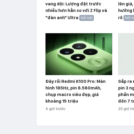
vang dội: Lượng đặt trước
lên giá
nhiều hơn hẳn so với Z Flip và
hưởng l
"đàn anh" Ultra
rõ
Nổi bật
Nổi b
Đây rồi Redmi K100 Pro: Màn
Sắp ra
hình 185Hz, pin 8.580mAh,
pin 3 n
chụp macro siêu đẹp, giá
phần m
khoảng 15 triệu
đến 7 t
4 giờ trước
20 giờ t