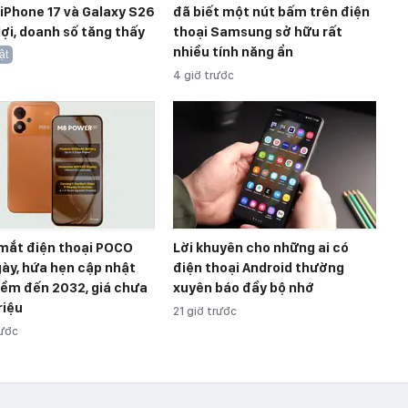
, iPhone 17 và Galaxy S26
đã biết một nút bấm trên điện
ợi, doanh số tăng thấy
thoại Samsung sở hữu rất
nhiều tính năng ẩn
ật
4 giờ trước
 mắt điện thoại POCO
Lời khuyên cho những ai có
gày, hứa hẹn cập nhật
điện thoại Android thường
ềm đến 2032, giá chưa
xuyên báo đầy bộ nhớ
riệu
21 giờ trước
rước