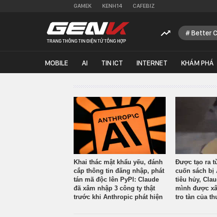
GAMEK
KENH14
CAFEBIZ
Better 
MOBILE
AI
TIN ICT
INTERNET
KHÁM PHÁ
Khai thác mật khẩu yếu, đánh
Được tạo ra t
cắp thông tin đăng nhập, phát
cuốn sách bị 
tán mã độc lên PyPI: Claude
tiêu hủy, Cla
đã xâm nhập 3 công ty thật
mình được xâ
trước khi Anthropic phát hiện
tro tàn của th