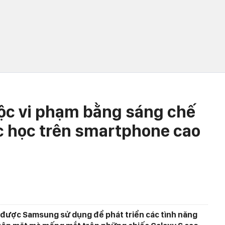
ộc vi phạm bằng sáng chế
c học trên smartphone cao
 được Samsung sử dụng để phát triển các tình năng