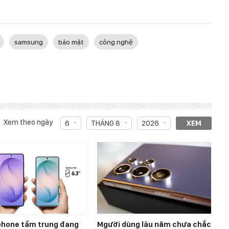
samsung
bảo mật
công nghệ
Xem theo ngày
6
THÁNG 8
2026
XEM
hone tầm trung đang
Mgười dùng lâu năm chưa chắc