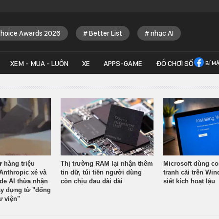
Choice Awards 2026
Better List
nhạc AI
XEM - MUA - LUÔN
XE
APPS-GAME
ĐỒ CHƠI SỐ
BÍ M
ừ hàng triệu
Thị trường RAM lại nhận thêm
Microsoft dùng co
Anthropic xé và
tin dữ, túi tiền người dùng
tranh cãi trên Wi
ude AI thừa nhận
còn chịu đau dài dài
siết kích hoạt lậu
y dựng từ "đống
ư viện"