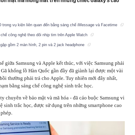
uôn mặt mà mống mắt trên những chiếc Galaxy S cao
SD trong vụ kiện liên quan đến bằng sáng chế iMessage và Facetime
 chế công nghệ theo dõi nhịp tim trên Apple Watch
gập gồm 2 màn hình, 2 pin và 2 jack headphone
hế giữa Samsung và Apple kết thúc, với việc Samsung phải
 Gã khổng lồ Hàn Quốc gần đầy đã giành lại được một vài
 bồi thường phải trả cho Apple. Tuy nhiên mới đây nhất,
phạm bằng sáng chế công nghệ sinh trắc học.
ty chuyên về bảo mật và mã hóa - đã cáo buộc Samsung vi
 sinh trắc học, được sử dụng trên những smartphone cao
 phép.