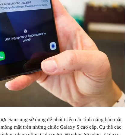
ược Samsung sử dụng để phát triển các tình năng bảo mật
 mống mắt trên những chiếc Galaxy S cao cấp. Cụ thể các
h sách vi phạm gồm: Galaxy S6, S6 edge, S6 edge , Galaxy