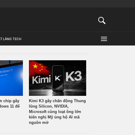
ẬT LÀNG TECH
n chip gây
Kimi K3 gây chấn động Thung
ndows 11 để
lũng Silicon, NVIDIA,
Microsoft cùng loạt ông lớn
kiến nghị Mỹ ủng hộ AI mã
nguồn mở