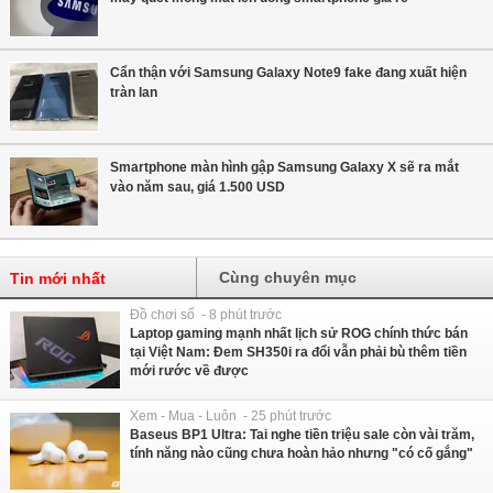
Cẩn thận với Samsung Galaxy Note9 fake đang xuất hiện
tràn lan
Smartphone màn hình gập Samsung Galaxy X sẽ ra mắt
vào năm sau, giá 1.500 USD
Cùng chuyên mục
Tin mới nhất
Đồ chơi số - 8 phút trước
Laptop gaming mạnh nhất lịch sử ROG chính thức bán
tại Việt Nam: Đem SH350i ra đổi vẫn phải bù thêm tiền
mới rước về được
Xem - Mua - Luôn - 25 phút trước
Baseus BP1 Ultra: Tai nghe tiền triệu sale còn vài trăm,
tính năng nào cũng chưa hoàn hảo nhưng "có cố gắng"