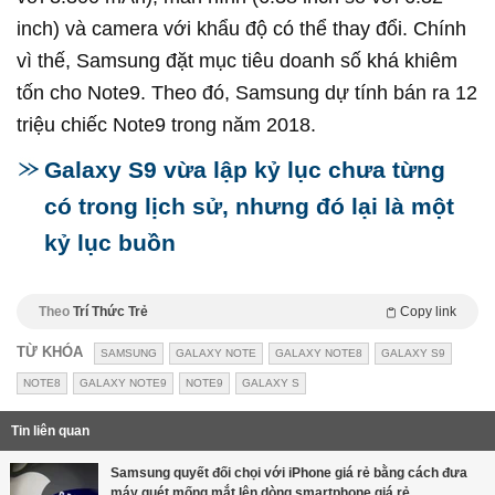
inch) và camera với khẩu độ có thể thay đổi. Chính
vì thế, Samsung đặt mục tiêu doanh số khá khiêm
tốn cho Note9. Theo đó, Samsung dự tính bán ra 12
triệu chiếc Note9 trong năm 2018.
Galaxy S9 vừa lập kỷ lục chưa từng
có trong lịch sử, nhưng đó lại là một
kỷ lục buồn
Theo
Trí Thức Trẻ
Copy link
TỪ KHÓA
SAMSUNG
GALAXY NOTE
GALAXY NOTE8
GALAXY S9
NOTE8
GALAXY NOTE9
NOTE9
GALAXY S
Tin liên quan
Samsung quyết đối chọi với iPhone giá rẻ bằng cách đưa
máy quét mống mắt lên dòng smartphone giá rẻ