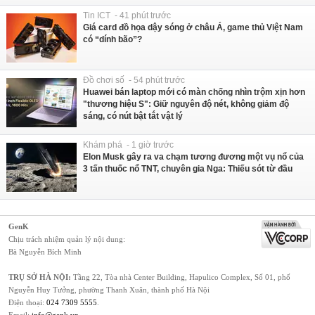
Tin ICT - 41 phút trước
Giá card đồ họa dậy sóng ở châu Á, game thủ Việt Nam
có “dính bão”?
Đồ chơi số - 54 phút trước
Huawei bán laptop mới có màn chống nhìn trộm xịn hơn
"thương hiệu S": Giữ nguyên độ nét, không giảm độ
sáng, có nút bật tắt vật lý
Khám phá - 1 giờ trước
Elon Musk gây ra va chạm tương đương một vụ nổ của
3 tấn thuốc nổ TNT, chuyên gia Nga: Thiếu sót từ đầu
GenK
Chịu trách nhiệm quản lý nội dung:
Bà Nguyễn Bích Minh
TRỤ SỞ HÀ NỘI:
Tầng 22, Tòa nhà Center Building, Hapulico Complex, Số 01, phố
Nguyễn Huy Tưởng, phường Thanh Xuân, thành phố Hà Nội
Điện thoại:
024 7309 5555
.
Email:
info@genk.vn