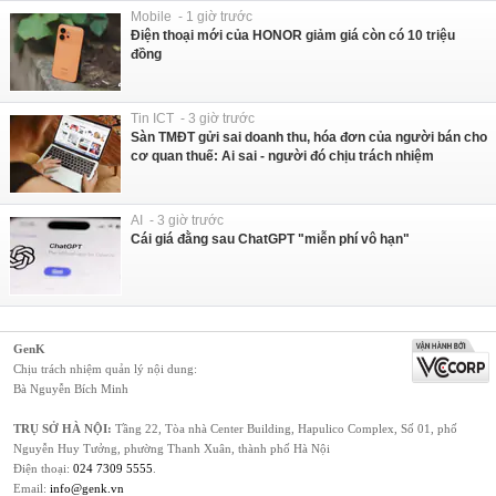
Mobile - 1 giờ trước
Điện thoại mới của HONOR giảm giá còn có 10 triệu
đồng
Tin ICT - 3 giờ trước
Sàn TMĐT gửi sai doanh thu, hóa đơn của người bán cho
cơ quan thuế: Ai sai - người đó chịu trách nhiệm
AI - 3 giờ trước
Cái giá đằng sau ChatGPT "miễn phí vô hạn"
GenK
Chịu trách nhiệm quản lý nội dung:
Bà Nguyễn Bích Minh
TRỤ SỞ HÀ NỘI:
Tầng 22, Tòa nhà Center Building, Hapulico Complex, Số 01, phố
Nguyễn Huy Tưởng, phường Thanh Xuân, thành phố Hà Nội
Điện thoại:
024 7309 5555
.
Email:
info@genk.vn