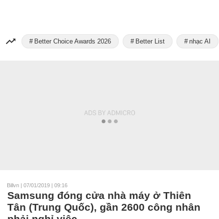
Better Choice Awards 2026
Better List
nhạc AI
Billvn
|
07/01/2019 | 09:16
Samsung đóng cửa nhà máy ở Thiên
Tân (Trung Quốc), gần 2600 công nhân
phải nghỉ việc