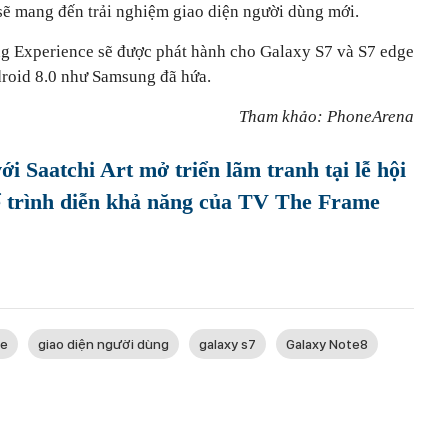
sẽ mang đến trải nghiệm giao diện người dùng mới.
g Experience sẽ được phát hành cho Galaxy S7 và S7 edge
droid 8.0 như Samsung đã hứa.
Tham khảo: PhoneArena
i Saatchi Art mở triển lãm tranh tại lễ hội
ể trình diễn khả năng của TV The Frame
ce
giao diện người dùng
galaxy s7
Galaxy Note8