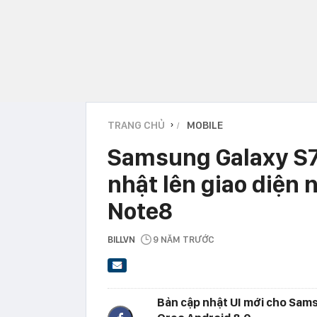
TRANG CHỦ
MOBILE
›
Samsung Galaxy S7
nhật lên giao diện
Note8
BILLVN
9 NĂM TRƯỚC
Bản cập nhật UI mới cho Sam