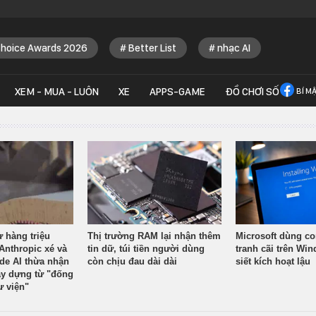
Choice Awards 2026
Better List
nhạc AI
XEM - MUA - LUÔN
XE
APPS-GAME
ĐỒ CHƠI SỐ
BÍ M
ừ hàng triệu
Thị trường RAM lại nhận thêm
Microsoft dùng co
Anthropic xé và
tin dữ, túi tiền người dùng
tranh cãi trên Wi
ude AI thừa nhận
còn chịu đau dài dài
siết kích hoạt lậu
y dựng từ "đống
ư viện"