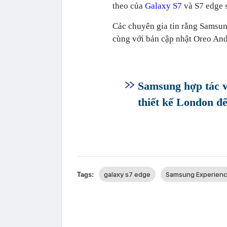
theo của
Galaxy S7
và S7 edge 
Các chuyên gia tin rằng Samsun
cùng với bản cập nhật Oreo An
Samsung hợp tác vớ
thiết kế London đ
galaxy s7 edge
Samsung Experien
Tags: