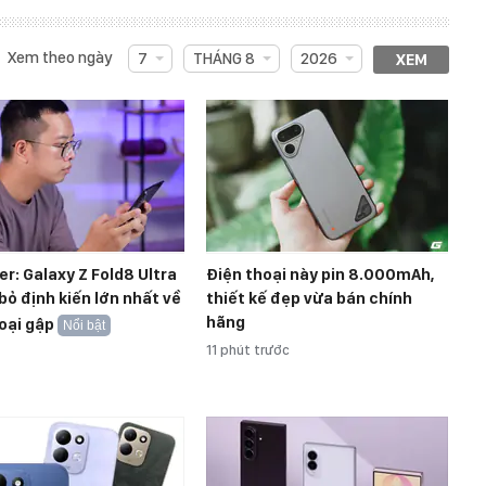
Xem theo ngày
7
THÁNG 8
2026
XEM
r: Galaxy Z Fold8 Ultra
Điện thoại này pin 8.000mAh,
bỏ định kiến lớn nhất về
thiết kế đẹp vừa bán chính
hãng
oại gập
Nổi bật
11 phút trước