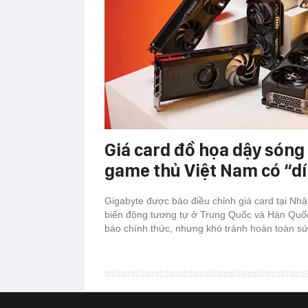
Giá card đồ họa dậy sóng 
game thủ Việt Nam có “d
Gigabyte được báo điều chỉnh giá card tại Nh
biến động tương tự ở Trung Quốc và Hàn Quố
báo chính thức, nhưng khó tránh hoàn toàn sứ