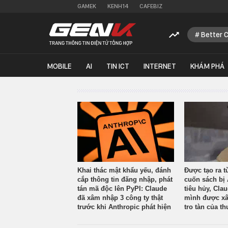
GAMEK
KENH14
CAFEBIZ
Better 
MOBILE
AI
TIN ICT
INTERNET
KHÁM PHÁ
Khai thác mật khẩu yếu, đánh
Được tạo ra t
cắp thông tin đăng nhập, phát
cuốn sách bị 
tán mã độc lên PyPI: Claude
tiêu hủy, Cla
đã xâm nhập 3 công ty thật
mình được xâ
trước khi Anthropic phát hiện
tro tàn của th