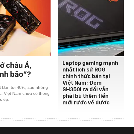
Laptop gaming mạnh
ở châu Á,
nhất lịch sử ROG
ính bão”?
chính thức bán tại
Việt Nam: Đem
ật Bản tới 40%, sau những
SH350i ra đổi vẫn
c. Việt Nam chưa có thông
phải bù thêm tiền
c ép.
mới rước về được