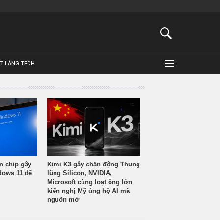
ẬT LÀNG TECH
n chip gây
Kimi K3 gây chấn động Thung
ndows 11 để
lũng Silicon, NVIDIA,
Microsoft cùng loạt ông lớn
kiến nghị Mỹ ủng hộ AI mã
nguồn mở