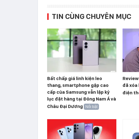
TIN CÙNG CHUYÊN MỤC
Bất chấp giá linh kiện leo
Reviewe
thang, smartphone gập cao
đã xóa 
cấp của Samsung vẫn lập kỷ
điện th
lục đặt hàng tại Đông Nam Á và
Châu Đại Dương
Nổi bật