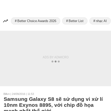
Better Choice Awards 2026
Better List
nhạc AI
Billvn
|
24/09/2016 | 11:53
Samsung Galaxy S8 sẽ sử dụng vi xử lí
10nm Exynos 8895, với chip đồ họa
mạnh nhất thế giới