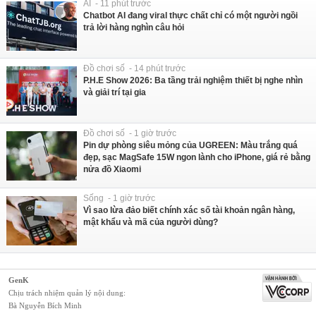
AI - 11 phút trước
Chatbot AI đang viral thực chất chỉ có một người ngồi
trả lời hàng nghìn câu hỏi
Đồ chơi số - 14 phút trước
P.H.E Show 2026: Ba tầng trải nghiệm thiết bị nghe nhìn
và giải trí tại gia
Đồ chơi số - 1 giờ trước
Pin dự phòng siêu mỏng của UGREEN: Màu trắng quá
đẹp, sạc MagSafe 15W ngon lành cho iPhone, giá rẻ bằng
nửa đồ Xiaomi
Sống - 1 giờ trước
Vì sao lừa đảo biết chính xác số tài khoản ngân hàng,
mật khẩu và mã của người dùng?
GenK
Chịu trách nhiệm quản lý nội dung:
Bà Nguyễn Bích Minh