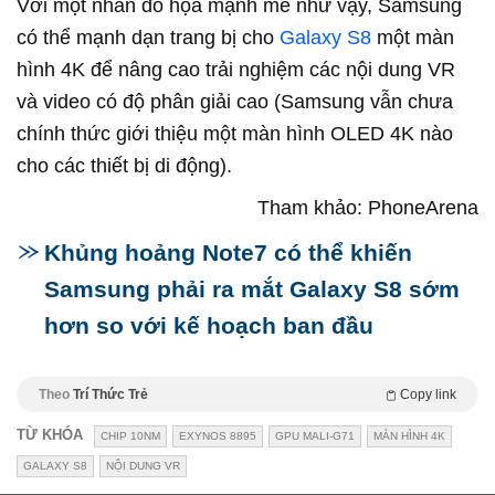
Với một nhân đồ họa mạnh mẽ như vậy, Samsung
có thể mạnh dạn trang bị cho
Galaxy S8
một màn
hình 4K để nâng cao trải nghiệm các nội dung VR
và video có độ phân giải cao (Samsung vẫn chưa
chính thức giới thiệu một màn hình OLED 4K nào
cho các thiết bị di động).
Tham khảo: PhoneArena
Khủng hoảng Note7 có thể khiến
Samsung phải ra mắt Galaxy S8 sớm
hơn so với kế hoạch ban đầu
Theo
Trí Thức Trẻ
Copy link
TỪ KHÓA
CHIP 10NM
EXYNOS 8895
GPU MALI-G71
MÀN HÌNH 4K
GALAXY S8
NỘI DUNG VR