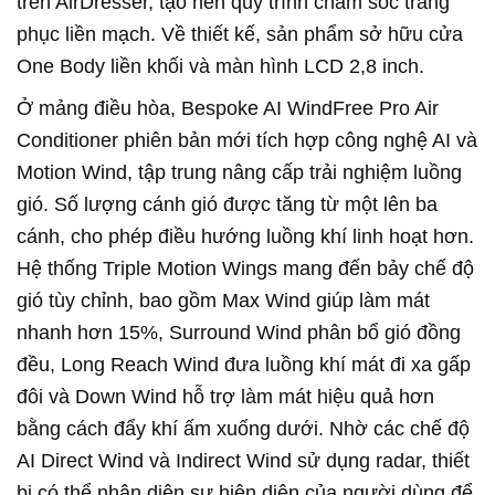
trên AirDresser, tạo nên quy trình chăm sóc trang
phục liền mạch. Về thiết kế, sản phẩm sở hữu cửa
One Body liền khối và màn hình LCD 2,8 inch.
Ở mảng điều hòa, Bespoke AI WindFree Pro Air
Conditioner phiên bản mới tích hợp công nghệ AI và
Motion Wind, tập trung nâng cấp trải nghiệm luồng
gió. Số lượng cánh gió được tăng từ một lên ba
cánh, cho phép điều hướng luồng khí linh hoạt hơn.
Hệ thống Triple Motion Wings mang đến bảy chế độ
gió tùy chỉnh, bao gồm Max Wind giúp làm mát
nhanh hơn 15%, Surround Wind phân bổ gió đồng
đều, Long Reach Wind đưa luồng khí mát đi xa gấp
đôi và Down Wind hỗ trợ làm mát hiệu quả hơn
bằng cách đẩy khí ấm xuống dưới. Nhờ các chế độ
AI Direct Wind và Indirect Wind sử dụng radar, thiết
bị có thể nhận diện sự hiện diện của người dùng để