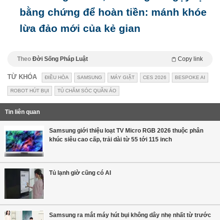
bằng chứng để hoàn tiền: mánh khóe
lừa đảo mới của kẻ gian
Theo
Đời Sống Pháp Luật
Copy link
TỪ KHÓA
ĐIỀU HÒA
SAMSUNG
MÁY GIẶT
CES 2026
BESPOKE AI
ROBOT HÚT BỤI
TỦ CHĂM SÓC QUẦN ÁO
Tin liên quan
Samsung giới thiệu loạt TV Micro RGB 2026 thuộc phân
khúc siêu cao cấp, trải dài từ 55 tới 115 inch
Tủ lạnh giờ cũng có AI
Samsung ra mắt máy hút bụi không dây nhẹ nhất từ trước