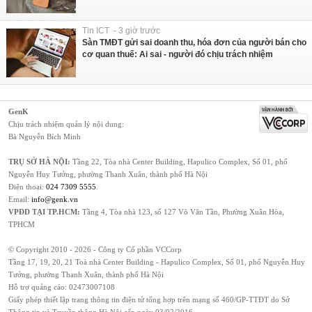
Tin ICT - 3 giờ trước
Sàn TMĐT gửi sai doanh thu, hóa đơn của người bán cho
cơ quan thuế: Ai sai - người đó chịu trách nhiệm
GenK
Chịu trách nhiệm quản lý nội dung:
Bà Nguyễn Bích Minh
TRỤ SỞ HÀ NỘI:
Tầng 22, Tòa nhà Center Building, Hapulico Complex, Số 01, phố
Nguyễn Huy Tưởng, phường Thanh Xuân, thành phố Hà Nội
Điện thoại:
024 7309 5555
.
Email:
info@genk.vn
VPĐD TẠI TP.HCM:
Tầng 4, Tòa nhà 123, số 127 Võ Văn Tần, Phường Xuân Hòa,
TPHCM
© Copyright 2010 - 2026 - Công ty Cổ phần VCCorp
Tầng 17, 19, 20, 21 Toà nhà Center Building - Hapulico Complex, Số 01, phố Nguyễn Huy
Tưởng, phường Thanh Xuân, thành phố Hà Nội
Hỗ trợ quảng cáo:
02473007108
Giấy phép thiết lập trang thông tin điện tử tổng hợp trên mạng số 460/GP-TTĐT do Sở