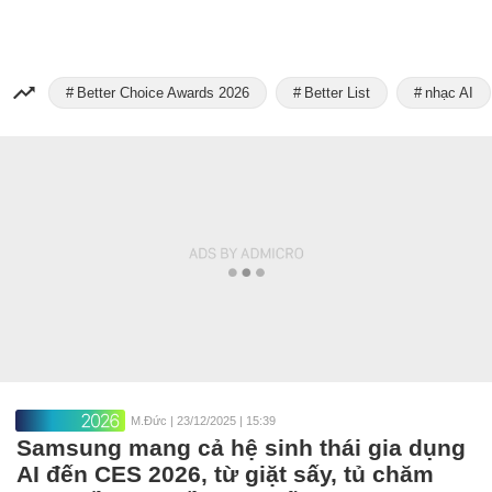
Better Choice Awards 2026
Better List
nhạc AI
M.Đức
|
23/12/2025 | 15:39
Samsung mang cả hệ sinh thái gia dụng
AI đến CES 2026, từ giặt sấy, tủ chăm