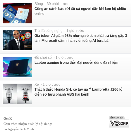
Sống - 39 phút trước
Công an cảnh báo tới tất cả người dân khi làm hộ chiếu
online
Trà đá công nghệ - 1 giờ trước
Giá token AI giảm 98% nhưng số tiền phải trả tăng gấp 3
lần: Microsoft cấm nhân viên dùng AI bừa bãi
Đồ chơi số - 1 giờ trước
Laptop gaming trong thời đại người dùng đa nhiệm
Xe - 1 giờ trước
Thách thức Honda SH, xe tay ga Ý Lambretta J200 lộ
diện sở hữu phanh ABS hai kênh
GenK
Chịu trách nhiệm quản lý nội dung:
Bà Nguyễn Bích Minh