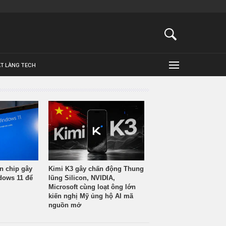
ẬT LÀNG TECH
n chip gây
Kimi K3 gây chấn động Thung
ndows 11 để
lũng Silicon, NVIDIA,
Microsoft cùng loạt ông lớn
kiến nghị Mỹ ủng hộ AI mã
nguồn mở