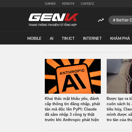
GAMEK
KENH14
CAFEBIZ
Better 
MOBILE
AI
TIN ICT
INTERNET
KHÁM PHÁ
Khai thác mật khẩu yếu, đánh
Được tạo ra t
cắp thông tin đăng nhập, phát
cuốn sách bị 
tán mã độc lên PyPI: Claude
tiêu hủy, Cla
đã xâm nhập 3 công ty thật
mình được xâ
trước khi Anthropic phát hiện
tro tàn của th