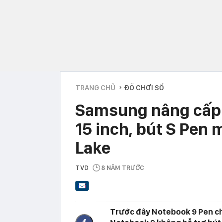
TRANG CHỦ
ĐỒ CHƠI SỐ
›
Samsung nâng cấp 
15 inch, bút S Pen m
Lake
TVD
8 NĂM TRƯỚC
Trước đây Notebook 9 Pen chỉ