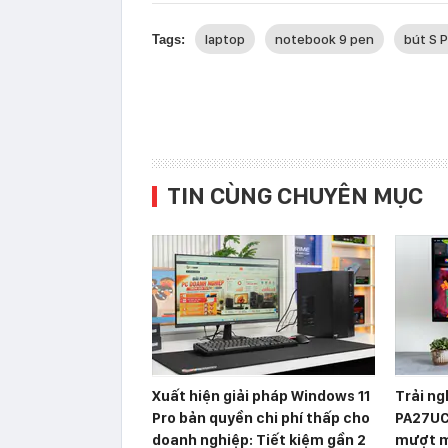
laptop
notebook 9 pen
bút S 
Tags:
TIN CÙNG CHUYÊN MỤC
Xuất hiện giải pháp Windows 11
Trải n
Pro bản quyền chi phí thấp cho
PA27UC
doanh nghiệp: Tiết kiệm gần 2
mượt mà