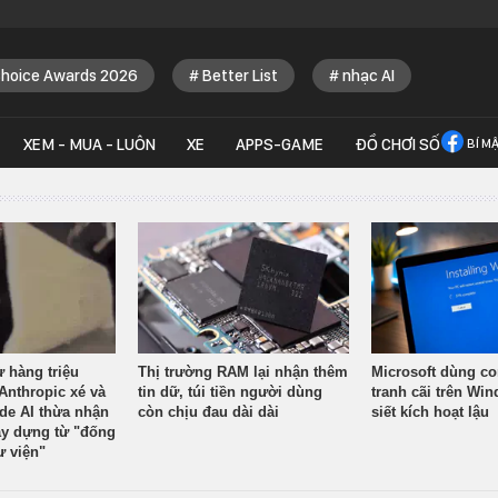
Choice Awards 2026
Better List
nhạc AI
XEM - MUA - LUÔN
XE
APPS-GAME
ĐỒ CHƠI SỐ
BÍ M
ừ hàng triệu
Thị trường RAM lại nhận thêm
Microsoft dùng co
Anthropic xé và
tin dữ, túi tiền người dùng
tranh cãi trên Wi
ude AI thừa nhận
còn chịu đau dài dài
siết kích hoạt lậu
y dựng từ "đống
ư viện"