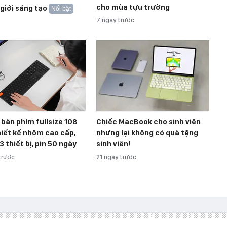
cho mùa tựu trường
 giới sáng tạo
Nổi bật
7 ngày trước
bàn phím fullsize 108
Chiếc MacBook cho sinh viên
iết kế nhôm cao cấp,
nhưng lại không có quà tặng
3 thiết bị, pin 50 ngày
sinh viên!
trước
21 ngày trước