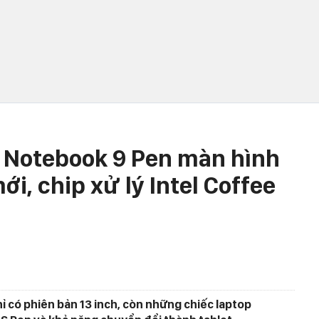
Notebook 9 Pen màn hình
ới, chip xử lý Intel Coffee
 có phiên bản 13 inch, còn những chiếc laptop