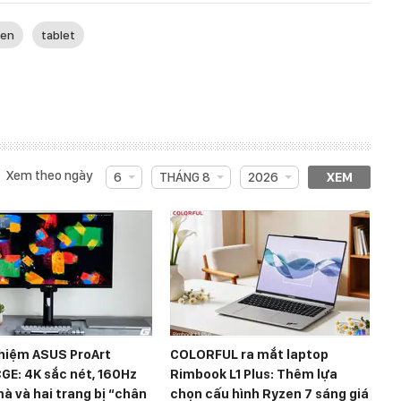
Pen
tablet
Xem theo ngày
6
THÁNG 8
2026
XEM
ghiệm ASUS ProArt
COLORFUL ra mắt laptop
GE: 4K sắc nét, 160Hz
Rimbook L1 Plus: Thêm lựa
 và hai trang bị “chân
chọn cấu hình Ryzen 7 sáng giá