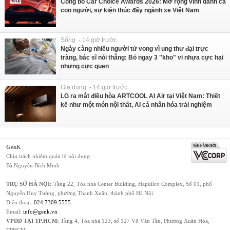
Công bố Car Choice Awards 2026: Mở rộng vinh danh cả
con người, sự kiện thúc đẩy ngành xe Việt Nam
Sống - 14 giờ trước
Ngày càng nhiều người tử vong vì ung thư đại trực
tràng, bác sĩ nói thẳng: Bỏ ngay 3 "kho" vi nhựa cực hại
nhưng cực quen
Gia dụng - 14 giờ trước
LG ra mắt điều hòa ARTCOOL AI Air tại Việt Nam: Thiết
kế như một món nội thất, AI cá nhân hóa trải nghiệm
GenK
Chịu trách nhiệm quản lý nội dung:
Bà Nguyễn Bích Minh
TRỤ SỞ HÀ NỘI:
Tầng 22, Tòa nhà Center Building, Hapulico Complex, Số 01, phố
Nguyễn Huy Tưởng, phường Thanh Xuân, thành phố Hà Nội
Điện thoại:
024 7309 5555
.
Email:
info@genk.vn
VPĐD TẠI TP.HCM:
Tầng 4, Tòa nhà 123, số 127 Võ Văn Tần, Phường Xuân Hòa,