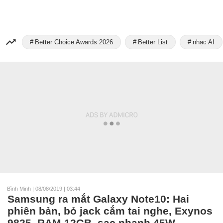
Better Choice Awards 2026
Better List
nhạc AI
Bình Minh
|
08/08/2019 | 03:44
Samsung ra mắt Galaxy Note10: Hai
phiên bản, bỏ jack cắm tai nghe, Exynos
9825, RAM 12GB, sạc nhanh 45W