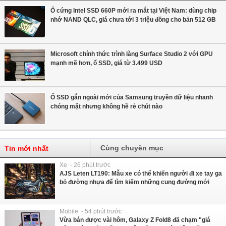
Ổ cứng Intel SSD 660P mới ra mắt tại Việt Nam: dùng chip
nhớ NAND QLC, giá chưa tới 3 triệu đồng cho bản 512 GB
Microsoft chính thức trình làng Surface Studio 2 với GPU
mạnh mẽ hơn, ổ SSD, giá từ 3.499 USD
Ổ SSD gắn ngoài mới của Samsung truyền dữ liệu nhanh
chóng mặt nhưng không hề rẻ chút nào
Cùng chuyên mục
Tin mới nhất
Xe - 26 phút trước
AJS Leten LT190: Mẫu xe có thể khiến người đi xe tay ga
bỏ đường nhựa để tìm kiếm những cung đường mới
Mobile - 54 phút trước
Vừa bán được vài hôm, Galaxy Z Fold8 đã chạm "giá