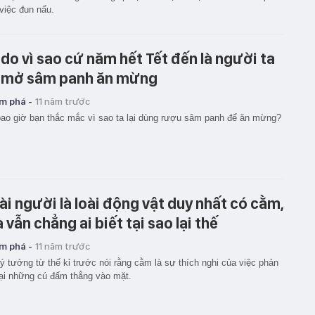
việc đun nấu.
 do vì sao cứ năm hết Tết đến là người ta
i mở sâm panh ăn mừng
m phá -
11 năm trước
ao giờ bạn thắc mắc vì sao ta lại dùng rượu sâm panh để ăn mừng?
ài người là loài động vật duy nhất có cằm,
 vẫn chẳng ai biết tại sao lại thế
m phá -
11 năm trước
ý tưởng từ thế kỉ trước nói rằng cằm là sự thích nghi của việc phản
lại những cú đấm thẳng vào mặt.