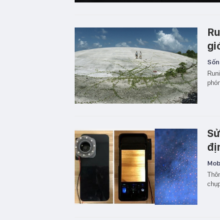
Ru
gi
Sốn
Runi
phón
Sử
đị
Mobi
Thôn
chụp