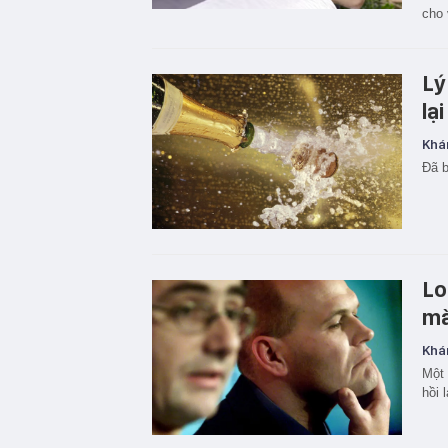
cho 
Lý
lạ
Khá
Đã b
Lo
mà
Khá
Một 
hồi 