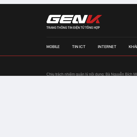
MOBILE
TIN ICT
INTERNET
KHÁ
Chịu trách nhiệm quản lý nội dung: Bà Nguyễn Bích M
TRỤ SỞ HÀ NỘI:
Tầng 22, Tòa nhà Center Building, 
Huy Tưởng, phường Thanh Xuân, thành phố Hà Nội
Điện thoại: 024 7309 5555.
Email:
info@genk.vn
VPĐD TẠI TP.HCM:
Tầng 4, Tòa nhà 123, số 127 Võ
© Copyright 2010 - 2026 - Công ty Cổ phần VCCorp
Tầng 17, 19, 20, 21 Toà nhà Center Building - Hapul
Tưởng, phường Thanh Xuân, thành phố Hà Nội
Giấy phép thiết lập trang thông tin điện tử tổng hợp
tin và Truyền thông Hà Nội cấp ngày 03/02/2016