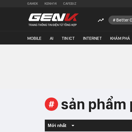
GAMEK
KENH14
CAFEBIZ
Better 
MOBILE
AI
TIN ICT
INTERNET
KHÁM PHÁ
sản phẩm 
#
Mới nhất