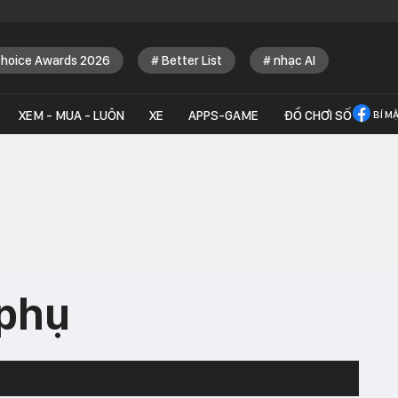
Choice Awards 2026
Better List
nhạc AI
XEM - MUA - LUÔN
XE
APPS-GAME
ĐỒ CHƠI SỐ
BÍ M
phụ