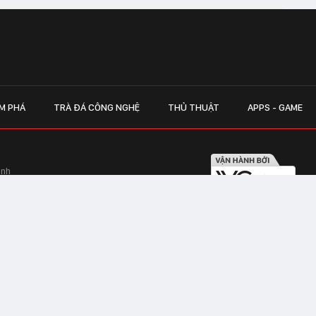
M PHÁ
TRÀ ĐÁ CÔNG NGHỆ
THỦ THUẬT
APPS - GAME
inh
Hapulico Complex, Số 01, phố Nguyễn
LIÊN HỆ QUẢN
 Văn Tần, Phường Xuân Hòa, TPHCM
Hotline hỗ trợ quảng cáo:
ico Complex, Số 01, phố Nguyễn Huy
Email:
giaitrixahoi@admicr
Hỗ trợ & CSKH: Admicro
 trên mạng số 460/GP-TTĐT do Sở Thông
Address: Tầng 20, Tòa nhà