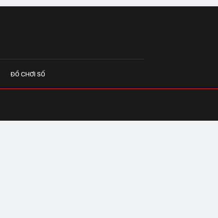
ĐỒ CHƠI SỐ
G CÁO
o.vn
 Center Building - Hapulico Complex, Số