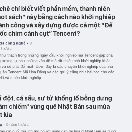
 chê chỉ biết viết phần mềm, thanh niên
ọt sách” này bằng cách nào khởi nghiệp
ành công và xây dựng được cả một “Đế
ốc chim cánh cụt” Tencent?
 đá công nghệ -
8
 trước
thử thách trong những ngày đầu khởi nghiệp mà Tencent gặp phải,
 tương tự như những vẫn đề mà rất nhiều nhà khởi nghiệp khác
 và sẽ phải đối mặt. Dưới đây là câu chuyện khởi nghiệp của nhà
 lập Tencent Mã Hóa Đằng và các gợi ý cũng như bài học cho các
đã và muốn khởi nghiệp.
ỉ đột, cá sấu, sư tử khổng lồ bỗng dưng
âm chiếm" vùng quê Nhật Bản sau mùa
t lúa
g -
9 năm trước
ào dịp cuối thu, những người nông dân tài hoa ở Nhật Bản sẽ dùng