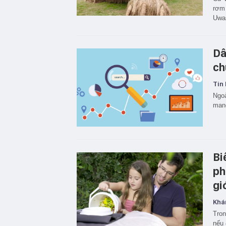
rơm 
Uwas
Dâ
ch
Tin 
Ngoà
mang
Bi
ph
gi
Khá
Tron
nếu 