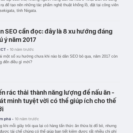
rạ để tạo nên những tác phẩm nghệ thuật khổng lồ, đặt tại công viên
ekigata, tỉnh Niigata.
n SEO cần đọc: đây là 8 xu hướng đáng
ú ý năm 2017
ICT -
10 năm trước
i một số xu hướng chưa khi nào bị dân SEO bỏ qua, năm 2017 còn
 đến điều gì mới?
ến rác thải thành năng lượng để nấu ăn -
át minh tuyệt vời có thể giúp ích cho thế
ới
m phá -
10 năm trước
g khi mỗi giây trôi qua lại có hàng tấn thức ăn thừa bị đổ bỏ, nhưng
được tái chế chúng có thể giúp bạn tiết kiệm được rất nhiều chi phí