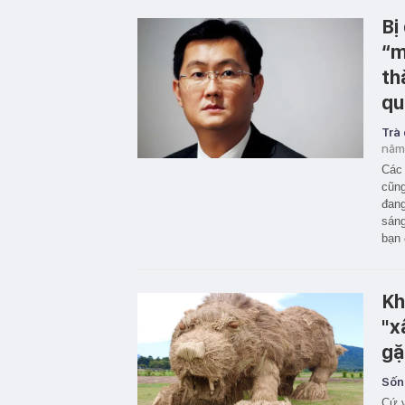
Bị
“m
th
qu
Trà
năm
Các 
cũng
đang
sáng
bạn 
Kh
"x
gặ
Sốn
Cứ v