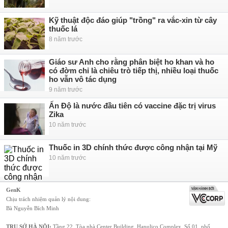
Kỹ thuật độc đáo giúp "trồng" ra vắc-xin từ cây
thuốc lá
8 năm trước
Giáo sư Anh cho rằng phân biệt ho khan và ho
có đờm chỉ là chiêu trò tiếp thị, nhiều loại thuốc
ho vẫn vô tác dụng
9 năm trước
Ấn Độ là nước đầu tiên có vaccine đặc trị virus
Zika
10 năm trước
Thuốc in 3D chính thức được công nhận tại Mỹ
10 năm trước
GenK
Chịu trách nhiệm quản lý nội dung:
Bà Nguyễn Bích Minh
TRỤ SỞ HÀ NỘI:
Tầng 22, Tòa nhà Center Building, Hapulico Complex, Số 01, phố