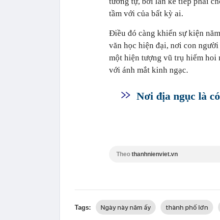
tương tự, bởi lần kế tiếp phải 
tầm với của bất kỳ ai.
Điều đó càng khiến sự kiện năm 
văn học hiện đại, nơi con người
một hiện tượng vũ trụ hiếm hoi 
với ánh mắt kinh ngạc.
Nơi địa ngục là có
Theo
thanhnienviet.vn
Ngày này năm ấy
thành phố lớn
Tags: