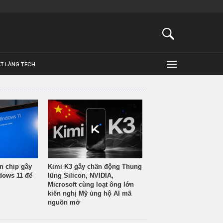
ẬT LÀNG TECH
n chip gây
Kimi K3 gây chấn động Thung
ndows 11 để
lũng Silicon, NVIDIA,
Microsoft cùng loạt ông lớn
kiến nghị Mỹ ủng hộ AI mã
nguồn mở