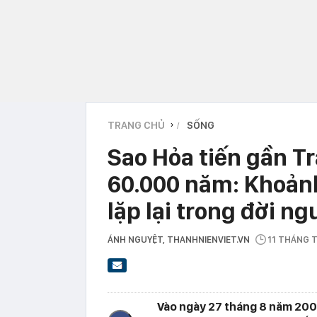
TRANG CHỦ
SỐNG
›
Sao Hỏa tiến gần Tr
60.000 năm: Khoảnh
lặp lại trong đời ng
ÁNH NGUYỆT
, THANHNIENVIET.VN
11 THÁNG 
Vào ngày 27 tháng 8 năm 2003