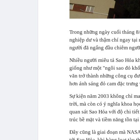
Trong những ngày cuối tháng 8/2
nghiệp dư và thậm chí ngay tại 
người đã ngẩng đầu chiêm ngưỡ
Nhiều người miêu tả Sao Hỏa kh
giống như một "ngôi sao đỏ khổn
văn trở thành những công cụ đư
hơn ánh sáng đỏ cam đặc trưng v
Sự kiện năm 2003 không chỉ ma
trời, mà còn có ý nghĩa khoa họ
quan sát Sao Hỏa với độ chi tiế
trúc bề mặt và tiềm năng tồn tại
Đây cũng là giai đoạn mà NASA
tới Sao Hỏa, khi hàng loạt tàu 