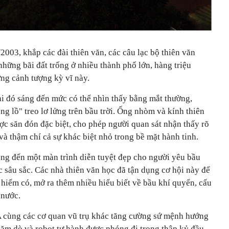
003, khắp các đài thiên văn, các câu lạc bộ thiên văn
những bãi đất trống ở nhiều thành phố lớn, hàng triệu
ng cảnh tượng kỳ vĩ này.
i đó sáng đến mức có thể nhìn thấy bằng mắt thường,
g lồ" treo lơ lửng trên bầu trời. Ống nhòm và kính thiên
ợc săn đón đặc biệt, cho phép người quan sát nhận thấy rõ
à thậm chí cả sự khác biệt nhỏ trong bề mặt hành tinh.
ng đến một màn trình diễn tuyệt đẹp cho người yêu bầu
c sâu sắc. Các nhà thiên văn học đã tận dụng cơ hội này để
t hiếm có, mở ra thêm nhiều hiểu biết về bầu khí quyển, cấu
 nước.
 cùng các cơ quan vũ trụ khác tăng cường sứ mệnh hướng
thăm dò và robot tự hành được phóng đi trong thập kỷ đầu