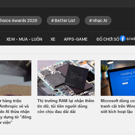
Choice Awards 2026
Better List
nhạc AI
XEM - MUA - LUÔN
XE
APPS-GAME
ĐỒ CHƠI SỐ
BÍ M
ừ hàng triệu
Thị trường RAM lại nhận thêm
Microsoft dùng co
Anthropic xé và
tin dữ, túi tiền người dùng
tranh cãi trên Wi
ude AI thừa nhận
còn chịu đau dài dài
siết kích hoạt lậu
y dựng từ "đống
ư viện"