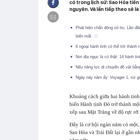
có trong lịch sử: Sao Hỏa tiến
nguyên. Và lần tiếp theo sẽ l
Phát hiện chấn động vũ trụ: Lần đầ
biến mất
6 ngoại hành tinh có thể trở thành 
Nơi địa ngục là có thật: 14 hành ti
Nếu năng lực di chuyển đồ vật bằng
Ngày này năm ấy: Voyager 1, sứ gi
Khoảng cách giữa hai hành tinh
biến Hành tinh Đỏ trở thành một
xếp sau Mặt Trăng về độ rực rỡ.
Đây là cơ hội ngàn năm có một, b
Sao Hỏa và Trái Đất lại ở gần n