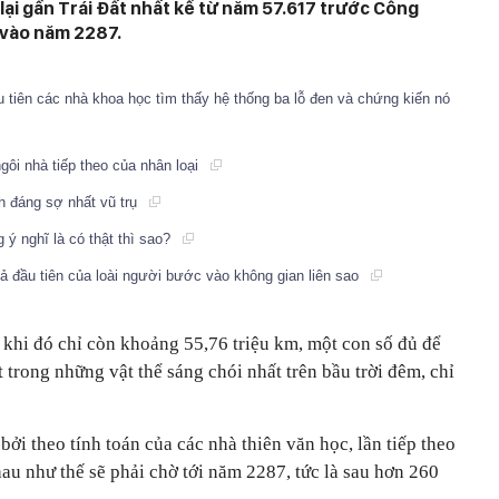
 lại gần Trái Đất nhất kể từ năm 57.617 trước Công
à vào năm 2287.
u tiên các nhà khoa học tìm thấy hệ thống ba lỗ đen và chứng kiến nó
ngôi nhà tiếp theo của nhân loại
nh đáng sợ nhất vũ trụ
 ý nghĩ là có thật thì sao?
ả đầu tiên của loài người bước vào không gian liên sao
 khi đó chỉ còn khoảng 55,76 triệu km, một con số đủ để
 trong những vật thể sáng chói nhất trên bầu trời đêm, chỉ
ởi theo tính toán của các nhà thiên văn học, lần tiếp theo
hau như thế sẽ phải chờ tới năm 2287, tức là sau hơn 260