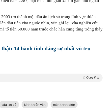
chờ đến năm 2287, một mốc thời gian xa xôi gần như ngoài
2003 trở thành một dấu ấn lịch sử trong lĩnh vực thiên
 lần đầu tiên vừa ngước nhìn, vừa ghi lại, vừa nghiên cứu
mà tổ tiên 60.000 năm trước chắc hẳn cũng từng trông thấy
 thật: 14 hành tinh đáng sợ nhất vũ trụ
Copy link
câu lạc bộ
kính thiên văn
màn trình diễn