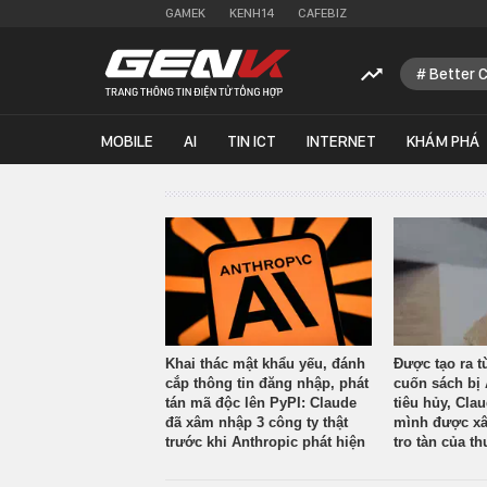
GAMEK
KENH14
CAFEBIZ
Better 
MOBILE
AI
TIN ICT
INTERNET
KHÁM PHÁ
Khai thác mật khẩu yếu, đánh
Được tạo ra t
cắp thông tin đăng nhập, phát
cuốn sách bị 
tán mã độc lên PyPI: Claude
tiêu hủy, Cla
đã xâm nhập 3 công ty thật
mình được xâ
trước khi Anthropic phát hiện
tro tàn của th