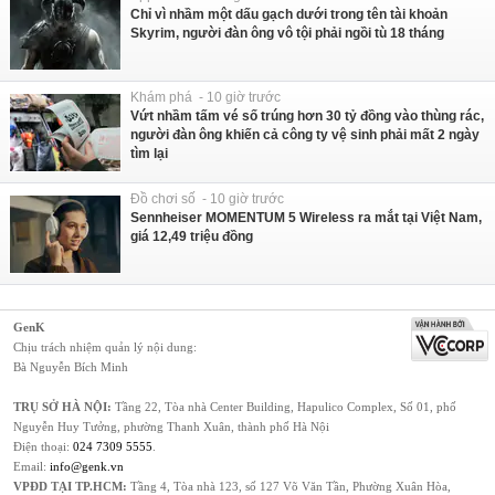
Chỉ vì nhầm một dấu gạch dưới trong tên tài khoản
Skyrim, người đàn ông vô tội phải ngồi tù 18 tháng
Khám phá - 10 giờ trước
Vứt nhầm tấm vé số trúng hơn 30 tỷ đồng vào thùng rác,
người đàn ông khiến cả công ty vệ sinh phải mất 2 ngày
tìm lại
Đồ chơi số - 10 giờ trước
Sennheiser MOMENTUM 5 Wireless ra mắt tại Việt Nam,
giá 12,49 triệu đồng
GenK
Chịu trách nhiệm quản lý nội dung:
Bà Nguyễn Bích Minh
TRỤ SỞ HÀ NỘI:
Tầng 22, Tòa nhà Center Building, Hapulico Complex, Số 01, phố
Nguyễn Huy Tưởng, phường Thanh Xuân, thành phố Hà Nội
Điện thoại:
024 7309 5555
.
Email:
info@genk.vn
VPĐD TẠI TP.HCM:
Tầng 4, Tòa nhà 123, số 127 Võ Văn Tần, Phường Xuân Hòa,