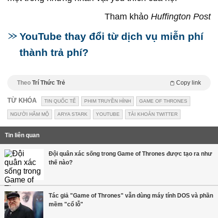
Tham khảo
Huffington Post
YouTube thay đổi từ dịch vụ miễn phí
thành trả phí?
Theo
Trí Thức Trẻ
Copy link
TỪ KHÓA
TIN QUỐC TẾ
PHIM TRUYỀN HÌNH
GAME OF THRONES
NGƯỜI HÂM MỘ
ARYA STARK
YOUTUBE
TÀI KHOẢN TWITTER
Tin liên quan
Đội quân xác sống trong Game of Thrones được tạo ra như
thế nào?
Tác giả "Game of Thrones" vẫn dùng máy tính DOS và phần
mềm "cổ lỗ"