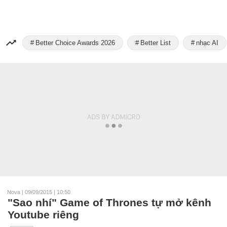
Better Choice Awards 2026
Better List
nhạc AI
Nova
|
09/09/2015 | 10:50
"Sao nhí" Game of Thrones tự mở kênh
Youtube riêng