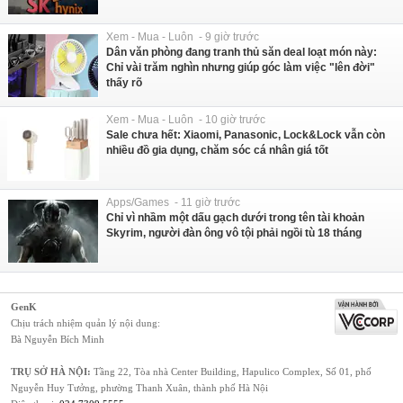
Xem - Mua - Luôn - 9 giờ trước
Dân văn phòng đang tranh thủ săn deal loạt món này:
Chỉ vài trăm nghìn nhưng giúp góc làm việc "lên đời"
thấy rõ
Xem - Mua - Luôn - 10 giờ trước
Sale chưa hết: Xiaomi, Panasonic, Lock&Lock vẫn còn
nhiều đồ gia dụng, chăm sóc cá nhân giá tốt
Apps/Games - 11 giờ trước
Chỉ vì nhầm một dấu gạch dưới trong tên tài khoản
Skyrim, người đàn ông vô tội phải ngồi tù 18 tháng
GenK
Chịu trách nhiệm quản lý nội dung:
Bà Nguyễn Bích Minh
TRỤ SỞ HÀ NỘI:
Tầng 22, Tòa nhà Center Building, Hapulico Complex, Số 01, phố
Nguyễn Huy Tưởng, phường Thanh Xuân, thành phố Hà Nội