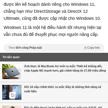
được lên kế hoạch dành riêng cho Windows 11,
chẳng hạn như DirectStorage và DirectX 12
Ultimate, cũng đã được cập nhật cho Windows 10.
Windows 11 là một hệ điều hành tốt nhưng hiện tại
vẫn chưa đủ để thuyết phục mọi người nâng cấp.
Theo
Đời sống Pháp luật
Copy link
Tin liên quan
Ảnh thực tế MacBook Air mới ra mắt: Thiết kế không đổi,
chip Apple M3 mạnh hơn, giá chính hãng từ 27,99 triệu đồng
iOS 18 sắp chính thức ra mắt: Đây là những tính năng sẽ
xuất hiện
Đây là điện thoại "màn hình to" sắp ra mắt của ASUS, giá