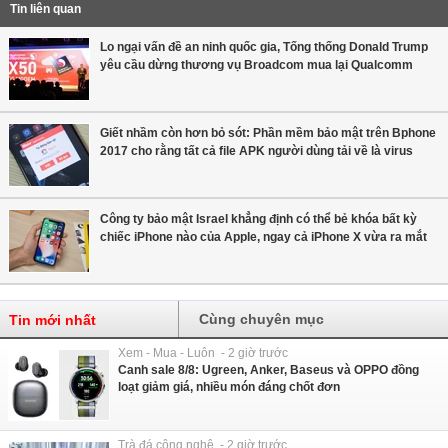
Tin liên quan
Lo ngại vấn đề an ninh quốc gia, Tống thống Donald Trump
yêu cầu dừng thương vụ Broadcom mua lại Qualcomm
Giết nhầm còn hơn bỏ sót: Phần mềm bảo mật trên Bphone
2017 cho rằng tất cả file APK người dùng tải về là virus
Công ty bảo mật Israel khẳng định có thể bẻ khóa bất kỳ
chiếc iPhone nào của Apple, ngay cả iPhone X vừa ra mắt
Cùng chuyên mục
Tin mới nhất
Xem - Mua - Luôn - 2 giờ trước
Canh sale 8/8: Ugreen, Anker, Baseus và OPPO đồng
loạt giảm giá, nhiều món đáng chốt đơn
Trà đá công nghệ - 2 giờ trước