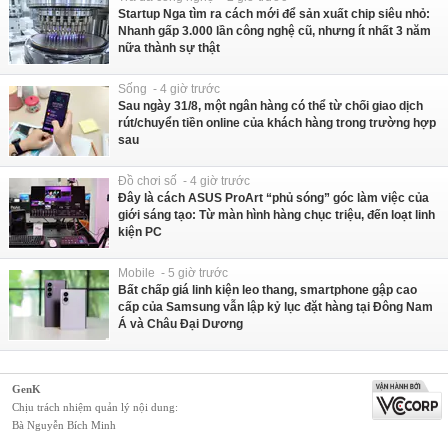
Startup Nga tìm ra cách mới để sản xuất chip siêu nhỏ:
Nhanh gấp 3.000 lần công nghệ cũ, nhưng ít nhất 3 năm
nữa thành sự thật
Sống - 4 giờ trước
Sau ngày 31/8, một ngân hàng có thể từ chối giao dịch
rút/chuyển tiền online của khách hàng trong trường hợp
sau
Đồ chơi số - 4 giờ trước
Đây là cách ASUS ProArt “phủ sóng” góc làm việc của
giới sáng tạo: Từ màn hình hàng chục triệu, đến loạt linh
kiện PC
Mobile - 5 giờ trước
Bất chấp giá linh kiện leo thang, smartphone gập cao
cấp của Samsung vẫn lập kỷ lục đặt hàng tại Đông Nam
Á và Châu Đại Dương
GenK
Chịu trách nhiệm quản lý nội dung:
Bà Nguyễn Bích Minh