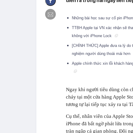
diễn ra trong hai ngày liên tiế
Những bài học sau sự cố pin iPho
TTBH Apple tại VN xác nhận sẽ tha
không với iPhone Lock
[CHÍNH THỨC] Apple đưa ra lý do tại
nghiệm người dùng thoải mái hơn
Apple chính thức xin lỗi khách hàn
Ngay khi người tiêu dùng còn c
cháy tại một cửa hàng Apple Sto
tương tự lại tiếp tục xảy ra tại 
Cụ thể, nhân viên của Apple St
iPhone đã bất ngờ phát lửa tron
tràn ngập cả gian phòng. Đội ng