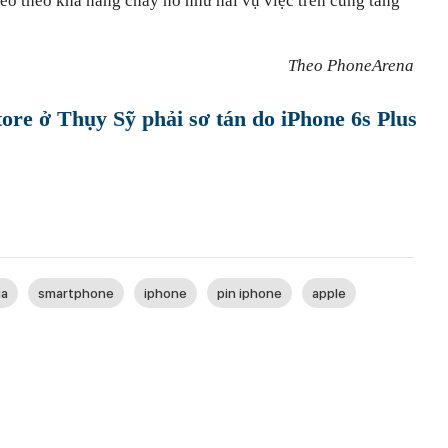
éo theo khả năng cháy nổ như hai vụ việc trên cũng tăng
Theo PhoneArena
ore ở Thụy Sỹ phải sơ tán do iPhone 6s Plus
ia
smartphone
iphone
pin iphone
apple