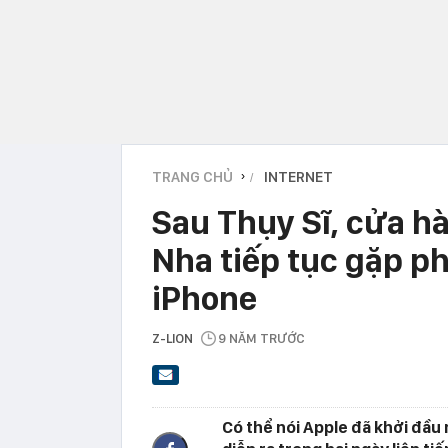
TRANG CHỦ
INTERNET
›
Sau Thụy Sĩ, cửa hà
Nha tiếp tục gặp ph
iPhone
Z-LION
9 NĂM TRƯỚC
Có thể nói Apple đã khởi đầu