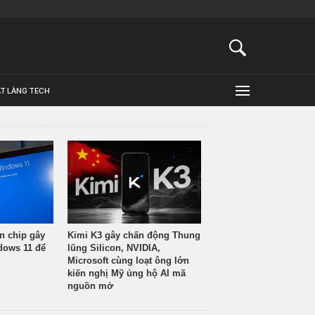
ẬT LÀNG TECH
n chip gây
Kimi K3 gây chấn động Thung
ndows 11 để
lũng Silicon, NVIDIA,
Microsoft cùng loạt ông lớn
kiến nghị Mỹ ủng hộ AI mã
nguồn mở