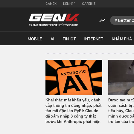
GAMEK
KENH14
CAFEBIZ
Better 
MOBILE
AI
TIN ICT
INTERNET
KHÁM PHÁ
Khai thác mật khẩu yếu, đánh
Được tạo ra t
cắp thông tin đăng nhập, phát
cuốn sách bị 
tán mã độc lên PyPI: Claude
tiêu hủy, Cla
đã xâm nhập 3 công ty thật
mình được xâ
trước khi Anthropic phát hiện
tro tàn của th