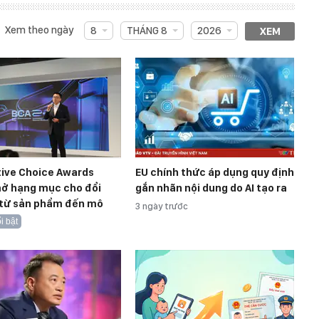
Xem theo ngày
8
THÁNG 8
2026
XEM
tive Choice Awards
EU chính thức áp dụng quy định
ở hạng mục cho đổi
gắn nhãn nội dung do AI tạo ra
 từ sản phẩm đến mô
3 ngày trước
i bật