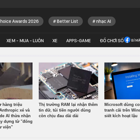
Choice Awards 2026
Better List
nhạc AI
XEM - MUA - LUÔN
XE
APPS-GAME
ĐỒ CHƠI SỐ
BÍ M
ừ hàng triệu
Thị trường RAM lại nhận thêm
Microsoft dùng co
Anthropic xé và
tin dữ, túi tiền người dùng
tranh cãi trên Wi
ude AI thừa nhận
còn chịu đau dài dài
siết kích hoạt lậu
y dựng từ "đống
ư viện"