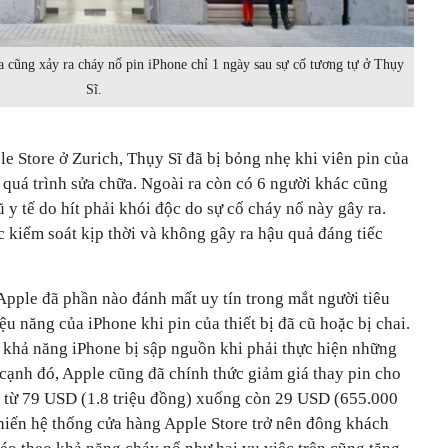
a cũng xảy ra cháy nổ pin iPhone chỉ 1 ngày sau sự cố tương tự ở Thụy
Sĩ.
le Store ở Zurich, Thụy Sĩ đã bị bỏng nhẹ khi viên pin của
 quá trình sửa chữa. Ngoài ra còn có 6 người khác cũng
 y tế do hít phải khói độc do sự cố cháy nổ này gây ra.
 kiểm soát kịp thời và không gây ra hậu quả đáng tiếc
 Apple đã phần nào đánh mất uy tín trong mắt người tiêu
ệu năng của iPhone khi pin của thiết bị đã cũ hoặc bị chai.
ế khả năng iPhone bị sập nguồn khi phải thực hiện những
 cạnh đó, Apple cũng đã chính thức giảm giá thay pin cho
 từ 79 USD (1.8 triệu đồng) xuống còn 29 USD (655.000
khiến hệ thống cửa hàng Apple Store trở nên đông khách