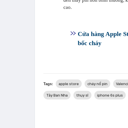
đến thay pin hơn bình thường, k
cao.
Cửa hàng Apple St
bốc cháy
apple store
cháy nổ pin
Valenc
Tags:
Tây Ban Nha
thụy sĩ
iphone 6s plus