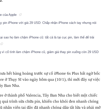
p.
ne của Apple
y pin iPhone với giá 29 USD: Chấp nhận iPhone xách tay nhưng nói
 sao họ làm chậm iPhone cũ: tất cả là tại cục pin, làm thế để trải
g vì cố tình làm chậm iPhone cũ, giảm giá thay pin xuống còn 29 USD
hưa hết bàng hoàng trước sự cố iPhone 6s Plus bất ngờ bốc
re ở Thụy Sĩ vào ngày hôm qua (10/1), thì mới đây sự việc
Tây Ban Nha.
ore ở thành phố Valencia, Tây Ban Nha cho biết một chiếc
g quá trình sửa chữa pin, khiến cho khói đen nhanh chóng
ũ nhân viên tại đây đã nhanh chóng dập tắt lửa và phải mở