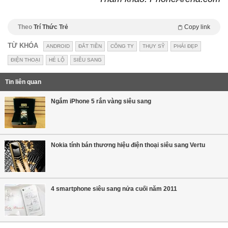
Theo
Trí Thức Trẻ
Copy link
TỪ KHÓA
ANDROID
ĐẮT TIỀN
CÔNG TY
THỤY SỸ
PHÁI ĐẸP
ĐIỆN THOẠI
HÉ LỘ
SIÊU SANG
Tin liên quan
Ngắm iPhone 5 rắn vàng siêu sang
Nokia tính bán thương hiệu điện thoại siêu sang Vertu
4 smartphone siêu sang nửa cuối năm 2011