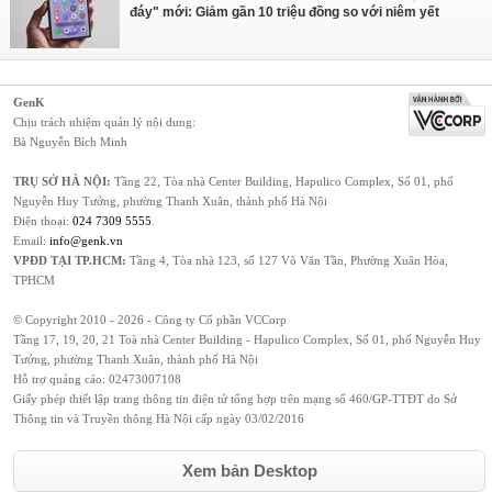
đáy" mới: Giảm gần 10 triệu đồng so với niêm yết
GenK
Chịu trách nhiệm quản lý nội dung:
Bà Nguyễn Bích Minh
TRỤ SỞ HÀ NỘI:
Tầng 22, Tòa nhà Center Building, Hapulico Complex, Số 01, phố
Nguyễn Huy Tưởng, phường Thanh Xuân, thành phố Hà Nội
Điện thoại:
024 7309 5555
.
Email:
info@genk.vn
VPĐD TẠI TP.HCM:
Tầng 4, Tòa nhà 123, số 127 Võ Văn Tần, Phường Xuân Hòa,
TPHCM
© Copyright 2010 - 2026 - Công ty Cổ phần VCCorp
Tầng 17, 19, 20, 21 Toà nhà Center Building - Hapulico Complex, Số 01, phố Nguyễn Huy
Tưởng, phường Thanh Xuân, thành phố Hà Nội
Hỗ trợ quảng cáo:
02473007108
Giấy phép thiết lập trang thông tin điện tử tổng hợp trên mạng số 460/GP-TTĐT do Sở
Thông tin và Truyền thông Hà Nội cấp ngày 03/02/2016
Xem bản Desktop