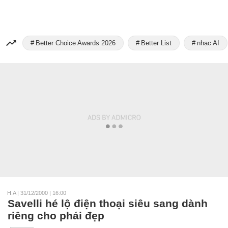
Better Choice Awards 2026
Better List
nhạc AI
H.A
|
31/12/2000 | 16:00
Savelli hé lộ điện thoại siêu sang dành
riêng cho phái đẹp