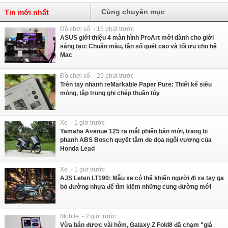
Cùng chuyên mục
Tin mới nhất
Đồ chơi số - 15 phút trước
ASUS giới thiệu 4 màn hình ProArt mới dành cho giới
sáng tạo: Chuẩn màu, tần số quét cao và tối ưu cho hệ
Mac
Đồ chơi số - 29 phút trước
Trên tay nhanh reMarkable Paper Pure: Thiết kế siêu
mỏng, tập trung ghi chép thuần túy
Xe - 1 giờ trước
Yamaha Avenue 125 ra mắt phiên bản mới, trang bị
phanh ABS Bosch quyết tâm đe dọa ngôi vương của
Honda Lead
Xe - 1 giờ trước
AJS Leten LT190: Mẫu xe có thể khiến người đi xe tay ga
bỏ đường nhựa để tìm kiếm những cung đường mới
Mobile - 2 giờ trước
Vừa bán được vài hôm, Galaxy Z Fold8 đã chạm "giá