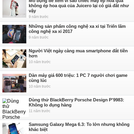
Mổ bụng để xem vì sao chiếc máy ép hoa quả
không ép hoa quả của Juicero lại có giá đắt như
vậy
9 năm trước
Những sản phẩm công nghệ xa xỉ tại Triển lãm
công nghệ xa xỉ 2017
9 năm trước
Người Việt ngày càng mua smartphone đắt tiền
hơn
10 năm trước
Dàn máy giá 600 triệu: 1 PC 7 người chơi game
cùng lúc
10 năm trước
Dùng thử BlackBerry Porsche Design P'9983:
Không lo đụng hàng
11 năm trước
Samsung Galaxy Mega 6.3: To lớn nhưng không
khác biệt