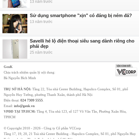
13 năm trước
Sử dụng smartphone "xịn" có đáng bị ném đá?
13 năm trước
Savelli hé lộ điện thoại siêu sang dành riêng cho
phái đẹp
25 năm trước
GenK
Chịu trách nhiệm quản lý nội dung:
Bà Nguyễn Bích Minh
TRỤ SỞ HÀ NỘI:
Tầng 22, Tòa nhà Center Building, Hapulico Complex, Số 01, phố
Nguyễn Huy Tưởng, phường Thanh Xuân, thành phố Hà Nội
Điện thoại:
024 7309 5555
.
Email:
info@genk.vn
VPĐD TẠI TP.HCM:
Tầng 4, Tòa nhà 123, số 127 Võ Văn Tần, Phường Xuân Hòa,
TPHCM
© Copyright 2010 - 2026 - Công ty Cổ phần VCCorp
Tầng 17, 19, 20, 21 Toà nhà Center Building - Hapulico Complex, Số 01, phố Nguyễn Huy