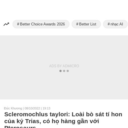
Better Choice Awards 2026
Better List
nhạc AI
Đức Khương
|
08/10/2022 | 19:13
Scleromochlus taylori: Loài bò sát tí hon
của kỷ Trias, có họ hàng gần với
Pterosaurs