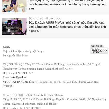
Sau ngày 31/8, một ngân hàng có thể từ chối giao dịch
rút/chuyển tiền online của khách hàng trong trường hợp
sau
Đồ chơi số - 8 giờ trước
Đây là cách ASUS ProArt “phủ sóng” góc làm việc của
giới sáng tạo: Từ màn hình hàng chục triệu, đến loạt linh
kiện PC
GenK
Chịu trách nhiệm quản lý nội dung:
Bà Nguyễn Bích Minh
TRỤ SỞ HÀ NỘI:
Tầng 22, Tòa nhà Center Building, Hapulico Complex, Số 01, phố
Nguyễn Huy Tưởng, phường Thanh Xuân, thành phố Hà Nội
Điện thoại:
024 7309 5555
.
Email:
info@genk.vn
VPĐD TẠI TP.HCM:
Tầng 4, Tòa nhà 123, số 127 Võ Văn Tần, Phường Xuân Hòa,
TPHCM
© Copyright 2010 - 2026 - Công ty Cổ phần VCCorp
Tầng 17, 19, 20, 21 Toà nhà Center Building - Hapulico Complex, Số 01, phố Nguyễn Huy
Tưởng, phường Thanh Xuân, thành phố Hà Nội
Hỗ trợ quảng cáo:
02473007108