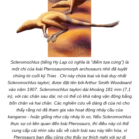
Scleromochlus (tiếng Hy Lạp có nghĩa là "điểm tựa cứng") là
một chi của loài Pterosauromorph archosaurs nhỏ đã tuyệt
chủng từ cuối kỷ Trias . Chi này chứa loại và loài duy nhất
Scleromochlus taylori, được đặt tên bởi Arthur Smith Woodward
vào năm 1907. Scleromochlus taylori dài khoảng 181 mm (7,1
in), với các chân sau dài; nó có thể có khả năng vận động bằng
bốn chân và hai chân. Các nghiên cứu về dáng đi của nó cho
thấy rằng nó đã tham gia vào hoạt động nhảy cầu của
kangaroo - hoặc giống như cây nhảy lò xo; Nếu Scleromochlus
thực sự có liên quan đến loài Pterosaurs, thì điều này có thể
cung cấp cái nhìn sâu sắc về cách loài sau này tiến hóa, vì
Pterosaurs ban đầu cũng cho thấy sự thích nghi với sự di