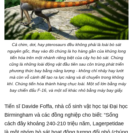
Cả chim, dơi, hay pterosaurs đều không phải là loài bò sát
nguyên gốc, thay vào đó chúng là họ hàng gần của khủng long
tiến hóa trên một nhánh riêng biệt của cây họ bò sát. Chúng
cũng là những loài động vật đầu tiên sau côn trùng phát triển
phương thức bay bằng năng lượng - không chỉ nhảy hay lướt
mà còn vỗ cánh để tạo ra lực nâng và di chuyển trong không
khí. Chúng tiến hóa thành hàng chục loài. Một số lớn bằng máy
bay chiến đấu F-16, và một số khác nhỏ bằng máy bay giấy.
Tiến sĩ Davide Foffa, nhà cổ sinh vật học tại Đại học
Birmingham và các đồng nghiệp cho biết: “Sống
cách đây khoảng 240-210 triệu năm, Lagerpetidae
là một nhóm bò sát hoạt động tương đối nhỏ (chúng