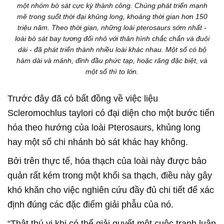
một nhóm bò sát cực kỳ thành công. Chúng phát triển mạnh
mẽ trong suốt thời đại khủng long, khoảng thời gian hơn 150
triệu năm. Theo thời gian, những loài pterosaurs sớm nhất -
loài bò sát bay tương đối nhỏ với thân hình chắc chắn và đuôi
dài - đã phát triển thành nhiều loài khác nhau. Một số có bộ
hàm dài và mảnh, đỉnh đầu phức tạp, hoặc răng đặc biệt, và
một số thì to lớn.
Trước đây đã có bất đồng về việc liệu
Scleromochlus taylori có đại diện cho một bước tiến
hóa theo hướng của loài Pterosaurs, khủng long
hay một số chi nhánh bò sát khác hay không.
Bởi trên thực tế, hóa thạch của loài này được bảo
quản rất kém trong một khối sa thạch, điều này gây
khó khăn cho việc nghiên cứu đầy đủ chi tiết để xác
định đúng các đặc điểm giải phẫu của nó.
“Thật thú vị khi có thể giải quyết một cuộc tranh luận