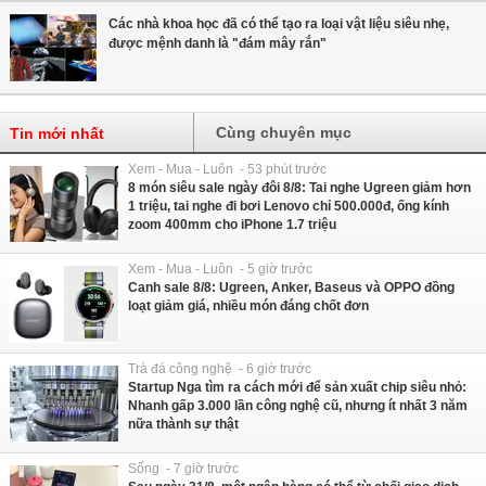
Các nhà khoa học đã có thể tạo ra loại vật liệu siêu nhẹ,
được mệnh danh là "đám mây rắn"
Cùng chuyên mục
Tin mới nhất
Xem - Mua - Luôn - 53 phút trước
8 món siêu sale ngày đôi 8/8: Tai nghe Ugreen giảm hơn
1 triệu, tai nghe đi bơi Lenovo chỉ 500.000đ, ống kính
zoom 400mm cho iPhone 1.7 triệu
Xem - Mua - Luôn - 5 giờ trước
Canh sale 8/8: Ugreen, Anker, Baseus và OPPO đồng
loạt giảm giá, nhiều món đáng chốt đơn
Trà đá công nghệ - 6 giờ trước
Startup Nga tìm ra cách mới để sản xuất chip siêu nhỏ:
Nhanh gấp 3.000 lần công nghệ cũ, nhưng ít nhất 3 năm
nữa thành sự thật
Sống - 7 giờ trước