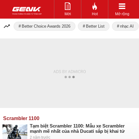
Mới
Hot
Mở rộng
Better Choice Awards 2026
Better List
nhạc AI
Scrambler 1100
Tạm biệt Scrambler 1100: Mẫu xe Scrambler
mạnh mẽ nhất của nhà Ducati sắp bị khai tử
2 năm trước