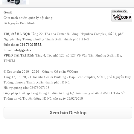
GenK
Chịu trách nhiệm quản lý nội dung:
Bà Nguyễn Bích Minh
TRỤ SỞ HÀ NỘI:
Tầng 22, Tòa nhà Center Building, Hapulico Complex, Số 01, phố
Nguyễn Huy Tưởng, phường Thanh Xuân, thành phố Hà Nội
Điện thoại:
024 7309 5555
.
Email:
info@genk.vn
VPĐD TẠI TP.HCM:
Tầng 4, Tòa nhà 123, số 127 Võ Văn Tần, Phường Xuân Hòa,
TPHCM
© Copyright 2010 - 2026 - Công ty Cổ phần VCCorp
Tầng 17, 19, 20, 21 Toà nhà Center Building - Hapulico Complex, Số 01, phố Nguyễn Huy
Tưởng, phường Thanh Xuân, thành phố Hà Nội
Hỗ trợ quảng cáo:
02473007108
Giấy phép thiết lập trang thông tin điện tử tổng hợp trên mạng số 460/GP-TTĐT do Sở
Thông tin và Truyền thông Hà Nội cấp ngày 03/02/2016
Xem bản Desktop