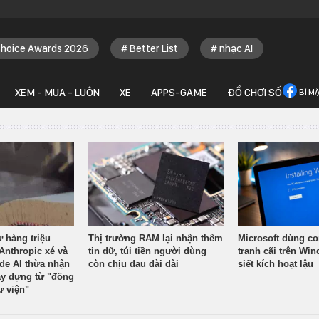
Choice Awards 2026
Better List
nhạc AI
XEM - MUA - LUÔN
XE
APPS-GAME
ĐỒ CHƠI SỐ
BÍ M
ừ hàng triệu
Thị trường RAM lại nhận thêm
Microsoft dùng co
Anthropic xé và
tin dữ, túi tiền người dùng
tranh cãi trên Wi
ude AI thừa nhận
còn chịu đau dài dài
siết kích hoạt lậu
y dựng từ "đống
ư viện"