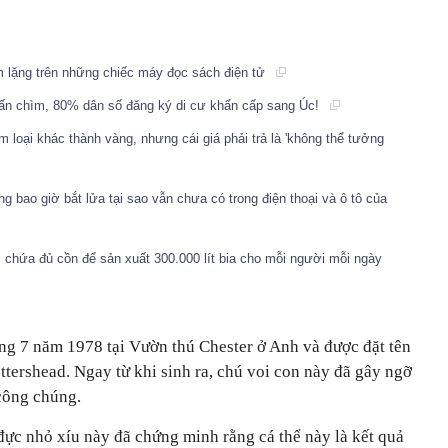
m lặng trên những chiếc máy đọc sách điện tử
hấn chìm, 80% dân số đăng ký di cư khẩn cấp sang Úc!
m loại khác thành vàng, nhưng cái giá phải trả là 'không thể tưởng
ng bao giờ bắt lửa tại sao vẫn chưa có trong điện thoại và ô tô của
, chứa đủ cồn để sản xuất 300.000 lít bia cho mỗi người mỗi ngày
ng 7 năm 1978 tại Vườn thú Chester ở Anh và được đặt tên
tershead. Ngay từ khi sinh ra, chú voi con này đã gây ngỡ
công chúng.
đực nhỏ xíu này đã chứng minh rằng cá thể này là kết quả