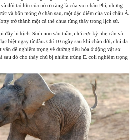
và đôi tai lớn của nó rõ ràng là của voi châu Phi, nhưng
ớc và bốn móng ở chân sau, một đặc điểm của voi châu Á.
tty trở thành một cá thể chưa từng thấy trong lịch sử.
ại đầy bi kịch. Sinh non sáu tuần, chú cực kỳ nhẹ cân và
đặc biệt ngay từ đầu. Chỉ 10 ngày sau khi chào đời, chú đã
ột vấn đề nghiêm trọng về đường tiêu hóa ở động vật sơ
i sau đó cho thấy chú bị nhiễm trùng E. coli nghiêm trọng