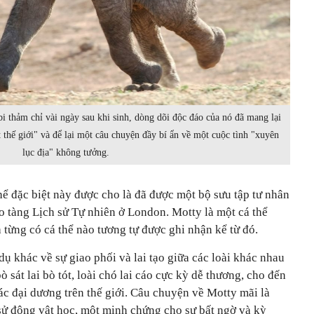
i thảm chỉ vài ngày sau khi sinh, dòng dõi độc đáo của nó đã mang lại
 thế giới" và để lại một câu chuyện đầy bí ẩn về một cuộc tình "xuyên
lục địa" không tưởng.
thể đặc biệt này được cho là đã được một bộ sưu tập tư nhân
o tàng Lịch sử Tự nhiên ở London. Motty là một cá thể
a từng có cá thể nào tương tự được ghi nhận kể từ đó.
dụ khác về sự giao phối và lai tạo giữa các loài khác nhau
bò sát lai bò tót, loài chó lai cáo cực kỳ dễ thương, cho đến
các đại dương trên thế giới. Câu chuyện về Motty mãi là
 sử động vật học, một minh chứng cho sự bất ngờ và kỳ