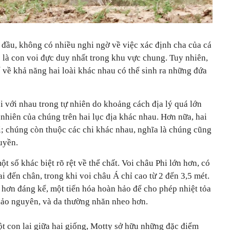
 đầu, không có nhiều nghi ngờ về việc xác định cha của cá
 là con voi đực duy nhất trong khu vực chung. Tuy nhiên,
 về khả năng hai loài khác nhau có thể sinh ra những đứa
i với nhau trong tự nhiên do khoảng cách địa lý quá lớn
nhiên của chúng trên hai lục địa khác nhau. Hơn nữa, hai
i; chúng còn thuộc các chi khác nhau, nghĩa là chúng cũng
uyền.
t số khác biệt rõ rệt về thể chất. Voi châu Phi lớn hơn, có
vai đến chân, trong khi voi châu Á chỉ cao từ 2 đến 3,5 mét.
n hơn đáng kể, một tiến hóa hoàn hảo để cho phép nhiệt tỏa
thảo nguyên, và da thường nhăn nheo hơn.
 con lai giữa hai giống, Motty sở hữu những đặc điểm