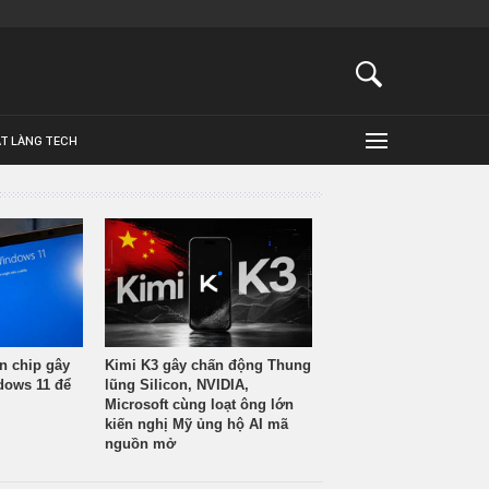
ẬT LÀNG TECH
n chip gây
Kimi K3 gây chấn động Thung
ndows 11 để
lũng Silicon, NVIDIA,
Microsoft cùng loạt ông lớn
kiến nghị Mỹ ủng hộ AI mã
nguồn mở