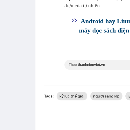
diệu của tự nhiên.
Android hay Linux
máy đọc sách điện
Theo
thanhnienviet.vn
kỷ lục thế giới
người sáng lập
Tags: