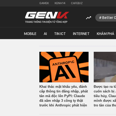
GAMEK
KENH14
CAFEBIZ
Better 
MOBILE
AI
TIN ICT
INTERNET
KHÁM PHÁ
Khai thác mật khẩu yếu, đánh
Được tạo ra t
cắp thông tin đăng nhập, phát
cuốn sách bị 
tán mã độc lên PyPI: Claude
tiêu hủy, Cla
đã xâm nhập 3 công ty thật
mình được xâ
trước khi Anthropic phát hiện
tro tàn của th