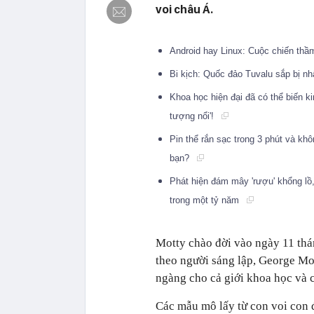
voi châu Á.
Android hay Linux: Cuộc chiến thầ
Bi kịch: Quốc đảo Tuvalu sắp bị n
Khoa học hiện đại đã có thể biến ki
tượng nổi'!
Pin thể rắn sạc trong 3 phút và khô
bạn?
Phát hiện đám mây 'rượu' khổng lồ
trong một tỷ năm
Motty chào đời vào ngày 11 thá
theo người sáng lập, George Mot
ngàng cho cả giới khoa học và 
Các mẫu mô lấy từ con voi con 