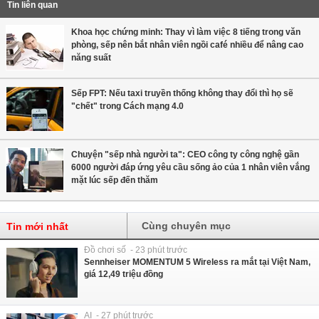
Tin liên quan
Khoa học chứng minh: Thay vì làm việc 8 tiếng trong văn
phòng, sếp nên bắt nhân viên ngồi café nhiều để nâng cao
năng suất
Sếp FPT: Nếu taxi truyền thống không thay đổi thì họ sẽ
"chết" trong Cách mạng 4.0
Chuyện "sếp nhà người ta": CEO công ty công nghệ gần
6000 người đáp ứng yêu cầu sống ảo của 1 nhân viên vắng
mặt lúc sếp đến thăm
Cùng chuyên mục
Tin mới nhất
Đồ chơi số - 23 phút trước
Sennheiser MOMENTUM 5 Wireless ra mắt tại Việt Nam,
giá 12,49 triệu đồng
AI - 27 phút trước