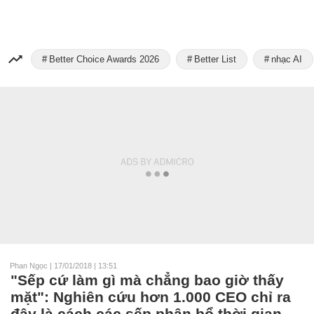
Better Choice Awards 2026
Better List
nhạc AI
Phan Ngọc
|
17/01/2018 | 13:51
"Sếp cứ làm gì mà chẳng bao giờ thấy
mặt": Nghiên cứu hơn 1.000 CEO chỉ ra
đây là cách các sếp phân bổ thời gian