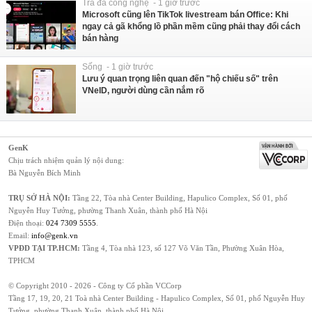
Trà đá công nghệ - 1 giờ trước
Microsoft cũng lên TikTok livestream bán Office: Khi
ngay cả gã khổng lồ phần mềm cũng phải thay đổi cách
bán hàng
Sống - 1 giờ trước
Lưu ý quan trọng liên quan đến "hộ chiếu số" trên
VNeID, người dùng cần nắm rõ
GenK
Chịu trách nhiệm quản lý nội dung:
Bà Nguyễn Bích Minh
TRỤ SỞ HÀ NỘI:
Tầng 22, Tòa nhà Center Building, Hapulico Complex, Số 01, phố
Nguyễn Huy Tưởng, phường Thanh Xuân, thành phố Hà Nội
Điện thoại:
024 7309 5555
.
Email:
info@genk.vn
VPĐD TẠI TP.HCM:
Tầng 4, Tòa nhà 123, số 127 Võ Văn Tần, Phường Xuân Hòa,
TPHCM
© Copyright 2010 - 2026 - Công ty Cổ phần VCCorp
Tầng 17, 19, 20, 21 Toà nhà Center Building - Hapulico Complex, Số 01, phố Nguyễn Huy
Tưởng, phường Thanh Xuân, thành phố Hà Nội