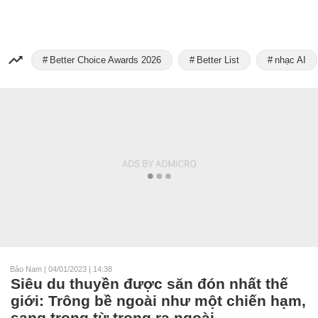
Better Choice Awards 2026
Better List
nhạc AI
Bảo Nam
|
04/01/2023 | 14:38
Siêu du thuyền được săn đón nhất thế
giới: Trông bề ngoài như một chiến hạm,
sang trọng từ trong ra ngoài