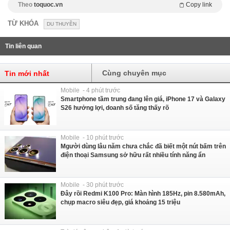
Theo
toquoc.vn
Copy link
TỪ KHÓA
DU THUYỀN
Tin liên quan
Cùng chuyên mục
Tin mới nhất
Mobile - 4 phút trước
Smartphone tầm trung đang lên giá, iPhone 17 và Galaxy
S26 hưởng lợi, doanh số tăng thấy rõ
Mobile - 10 phút trước
Mgười dùng lâu năm chưa chắc đã biết một nút bấm trên
điện thoại Samsung sở hữu rất nhiều tính năng ẩn
Mobile - 30 phút trước
Đây rồi Redmi K100 Pro: Màn hình 185Hz, pin 8.580mAh,
chụp macro siêu đẹp, giá khoảng 15 triệu