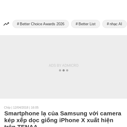
Better Choice Awards 2026
Better List
nhạc AI
Chíp
|
12/04/2018 | 16:05
Smartphone lạ của Samsung với camera
kép xếp dọc giống iPhone X xuất hiện
trên TENAA