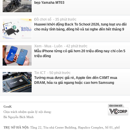
bẹp Yamaha MT03
Đồ chơi số - 35 phút trước
Huawei khởi động Back To School 2026, tung loạt ưu đãi
cho máy tính bảng, đồng hồ và tai nghe đến hết tháng 9
Xem - Mua - Luôn - 42 phút trước
Mẫu iPhone từng có giá hơn 20 triệu đồng nay chỉ còn 5
triệu đồng
Tin ICT - 50 phút trước
Tưởng mua được giá rẻ, Apple tìm đến CXMT mua
DRAM, hóa ra giá ngang hoặc cao hơn Samsung
GenK
Chịu trách nhiệm quản lý nội dung:
Bà Nguyễn Bích Minh
TRỤ SỞ HÀ NỘI:
Tầng 22, Tòa nhà Center Building, Hapulico Complex, Số 01, phố