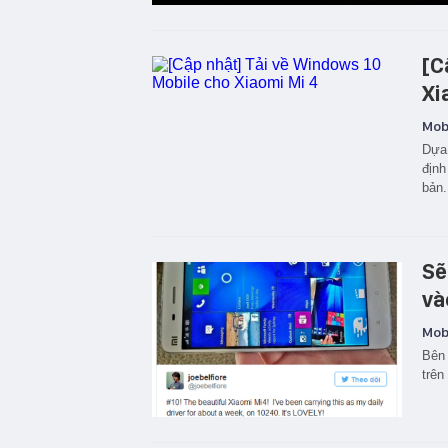
[C
Xi
Mobi
Dựa 
định
bản.
Sẽ
và
Mobi
Bên 
trên