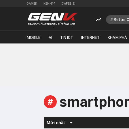
GAMEK
KENH14
CAFEBIZ
Better 
MOBILE
AI
TIN ICT
INTERNET
KHÁM PHÁ
smartpho
#
Mới nhất