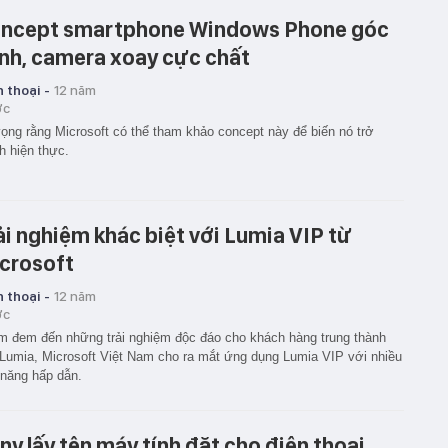
ncept smartphone Windows Phone góc
nh, camera xoay cực chất
 thoại -
12 năm
ớc
ọng rằng Microsoft có thể tham khảo concept này để biến nó trở
h hiện thực.
ải nghiệm khác biệt với Lumia VIP từ
crosoft
 thoại -
12 năm
ớc
 đem đến những trải nghiệm độc đáo cho khách hàng trung thành
Lumia, Microsoft Việt Nam cho ra mắt ứng dụng Lumia VIP với nhiều
 năng hấp dẫn.
ny lấy tên máy tính đặt cho điện thoại