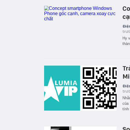
Co
cạ
Điện
trư
Hy v
thàn
Tr
Mi
Điện
trư
Nhằm
của 
tính
So