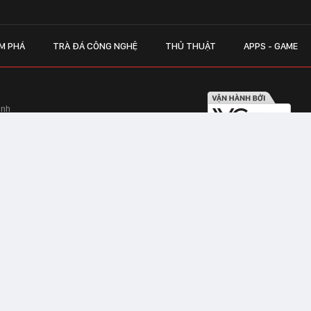
M PHÁ
TRÀ ĐÁ CÔNG NGHỆ
THỦ THUẬT
APPS - GAME
inh
Hapulico Complex, Số 01, phố Nguyễn
LIÊN HỆ QUẢN
 Văn Tần, Phường Xuân Hòa, TPHCM
Hotline hỗ trợ quảng cáo:
ico Complex, Số 01, phố Nguyễn Huy
Email:
giaitrixahoi@admicr
Hỗ trợ & CSKH: Admicro
 trên mạng số 460/GP-TTĐT do Sở Thông
Address: Tầng 20, Tòa nhà
01, phố Nguyễn Huy Tưởng
CHAT VỚI TƯ VẤN V