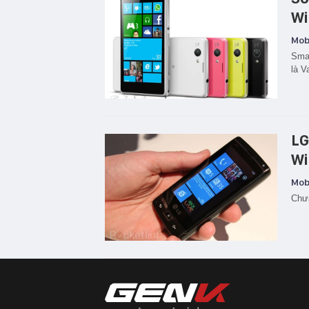
Wi
Mobi
Sma
là V
LG
Wi
Mobi
Chưa