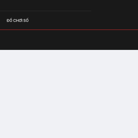
ĐỒ CHƠI SỐ
G CÁO
o.vn
 Center Building - Hapulico Complex, Số
, phường Thanh Xuân, thành phố Hà Nội
IÊN