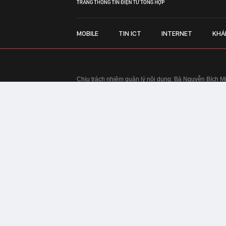
MOBILE
TIN ICT
INTERNET
KHÁ
Chịu trách nhiệm quản lý nội dung: Bà Nguyễn Bích M
TRỤ SỞ HÀ NỘI:
Tầng 22, Tòa nhà Center Building, 
Huy Tưởng, phường Thanh Xuân, thành phố Hà Nội
Điện thoại: 024 7309 5555.
Email:
info@genk.vn
VPĐD TẠI TP.HCM:
Tầng 4, Tòa nhà 123, số 127 Võ
© Copyright 2010 - 2026 - Công ty Cổ phần VCCorp
Tầng 17, 19, 20, 21 Toà nhà Center Building - Hapul
Tưởng, phường Thanh Xuân, thành phố Hà Nội
Giấy phép thiết lập trang thông tin điện tử tổng hợp
tin và Truyền thông Hà Nội cấp ngày 03/02/2016
Chính sách bảo mật