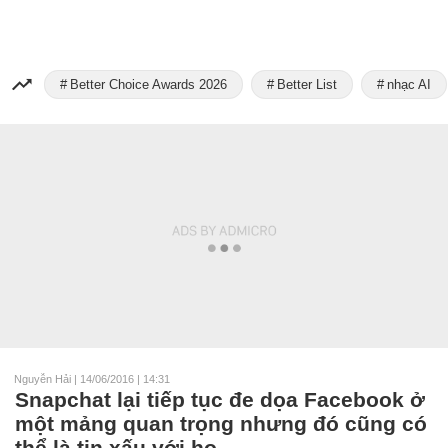
Better Choice Awards 2026
Better List
nhạc AI
Nguyễn Hải
|
14/06/2016 | 14:31
Snapchat lại tiếp tục đe dọa Facebook ở
một mảng quan trọng nhưng đó cũng có
thể là tin xấu với họ