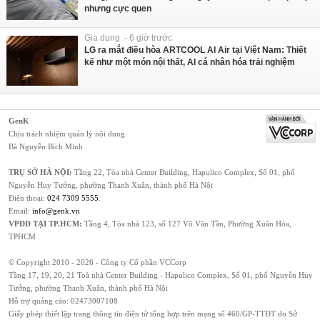
nhưng cực quen
Gia dụng - 6 giờ trước
LG ra mắt điều hòa ARTCOOL AI Air tại Việt Nam: Thiết
kế như một món nội thất, AI cá nhân hóa trải nghiệm
GenK
Chịu trách nhiệm quản lý nội dung:
Bà Nguyễn Bích Minh
TRỤ SỞ HÀ NỘI:
Tầng 22, Tòa nhà Center Building, Hapulico Complex, Số 01, phố
Nguyễn Huy Tưởng, phường Thanh Xuân, thành phố Hà Nội
Điện thoại:
024 7309 5555
.
Email:
info@genk.vn
VPĐD TẠI TP.HCM:
Tầng 4, Tòa nhà 123, số 127 Võ Văn Tần, Phường Xuân Hòa,
TPHCM
© Copyright 2010 - 2026 - Công ty Cổ phần VCCorp
Tầng 17, 19, 20, 21 Toà nhà Center Building - Hapulico Complex, Số 01, phố Nguyễn Huy
Tưởng, phường Thanh Xuân, thành phố Hà Nội
Hỗ trợ quảng cáo:
02473007108
Giấy phép thiết lập trang thông tin điện tử tổng hợp trên mạng số 460/GP-TTĐT do Sở