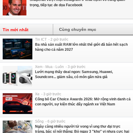
trọng, tiếp tục đe dọa Facebook
Cùng chuyên mục
Tin mới nhất
Tin ICT - 2 giờ trước
Ba nhà sản xuất RAM lớn nhất thế giới đã bán hết sạch
hàng cho cả năm 2027
Xem - Mua - Luôn - 3 giờ trước
Lướt mạng thấy deal ngon: Samsung, Huawei,
Soundcore... giảm sâu, có món gần nửa giá
Xe - 3 giờ trước
Công bố Car Choice Awards 2026: Mở rộng vinh danh cả
con người, sự kiện thúc đẩy ngành xe Việt Nam
Sống - 6 giờ trước
Ngày càng nhiều người tử vong vì ung thư đại trực
tràng, bác sĩ nói thẳng: Bỏ ngay 3 "kho" vi nhựa cực hại