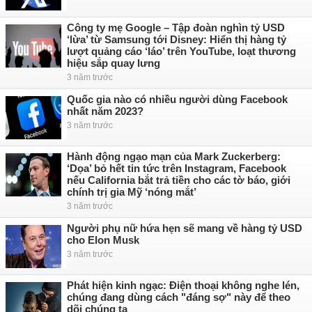
Công ty mẹ Google – Tập đoàn nghìn tỷ USD
‘lừa’ từ Samsung tới Disney: Hiển thị hàng tỷ
lượt quảng cáo ‘láo’ trên YouTube, loạt thương
hiệu sắp quay lưng
3 năm trước
Quốc gia nào có nhiều người dùng Facebook
nhất năm 2023?
3 năm trước
Hành động ngạo mạn của Mark Zuckerberg:
‘Dọa’ bỏ hết tin tức trên Instagram, Facebook
nếu California bắt trả tiền cho các tờ báo, giới
chính trị gia Mỹ ‘nóng mắt’
3 năm trước
Người phụ nữ hứa hẹn sẽ mang về hàng tỷ USD
cho Elon Musk
3 năm trước
Phát hiện kinh ngạc: Điện thoại không nghe lén,
chúng đang dùng cách "đáng sợ" này để theo
dõi chúng ta