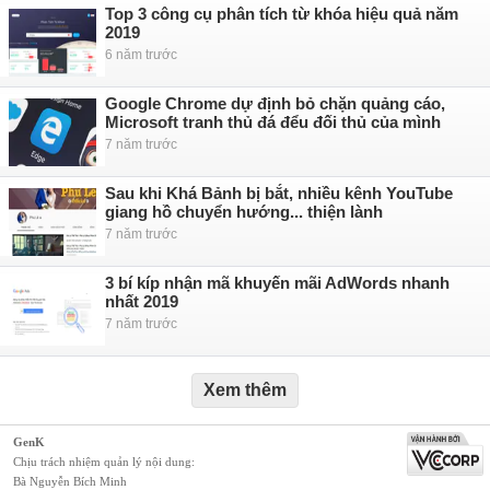
Top 3 công cụ phân tích từ khóa hiệu quả năm
2019
6 năm trước
Google Chrome dự định bỏ chặn quảng cáo,
Microsoft tranh thủ đá đểu đối thủ của mình
7 năm trước
Sau khi Khá Bảnh bị bắt, nhiều kênh YouTube
giang hồ chuyển hướng... thiện lành
7 năm trước
3 bí kíp nhận mã khuyến mãi AdWords nhanh
nhất 2019
7 năm trước
Xem thêm
GenK
Chịu trách nhiệm quản lý nội dung:
Bà Nguyễn Bích Minh