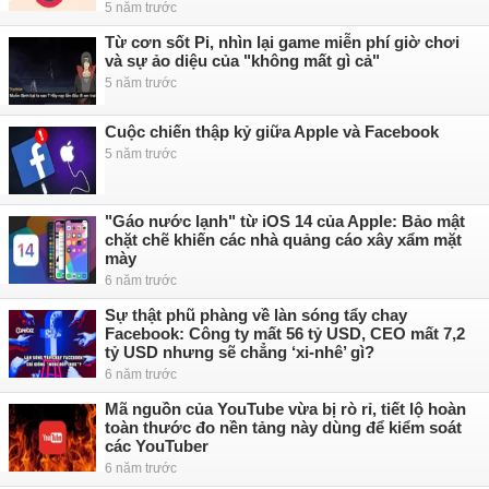
5 năm trước
Từ cơn sốt Pi, nhìn lại game miễn phí giờ chơi
và sự ảo diệu của "không mất gì cả"
5 năm trước
Cuộc chiến thập kỷ giữa Apple và Facebook
5 năm trước
"Gáo nước lạnh" từ iOS 14 của Apple: Bảo mật
chặt chẽ khiến các nhà quảng cáo xây xẩm mặt
mày
6 năm trước
Sự thật phũ phàng về làn sóng tẩy chay
Facebook: Công ty mất 56 tỷ USD, CEO mất 7,2
tỷ USD nhưng sẽ chẳng ‘xi-nhê’ gì?
6 năm trước
Mã nguồn của YouTube vừa bị rò rỉ, tiết lộ hoàn
toàn thước đo nền tảng này dùng để kiểm soát
các YouTuber
6 năm trước