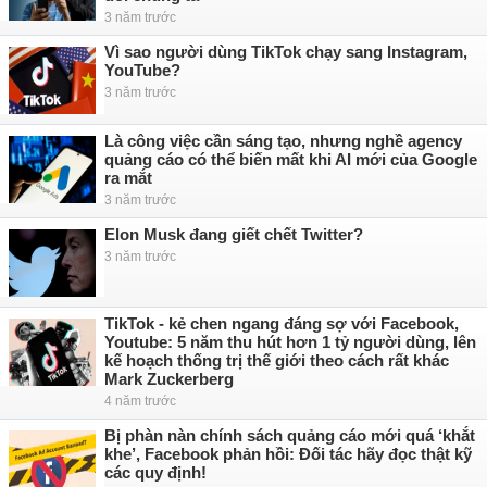
3 năm trước
Vì sao người dùng TikTok chạy sang Instagram,
YouTube?
3 năm trước
Là công việc cần sáng tạo, nhưng nghề agency
quảng cáo có thể biến mất khi AI mới của Google
ra mắt
3 năm trước
Elon Musk đang giết chết Twitter?
3 năm trước
TikTok - kẻ chen ngang đáng sợ với Facebook,
Youtube: 5 năm thu hút hơn 1 tỷ người dùng, lên
kế hoạch thống trị thế giới theo cách rất khác
Mark Zuckerberg
4 năm trước
Bị phàn nàn chính sách quảng cáo mới quá ‘khắt
khe’, Facebook phản hồi: Đối tác hãy đọc thật kỹ
các quy định!