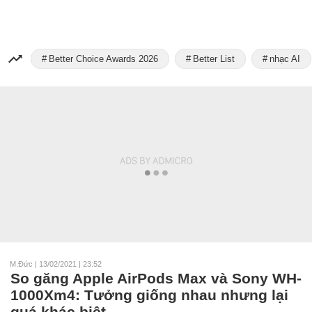
Better Choice Awards 2026
Better List
nhạc AI
M.Đức
|
13/02/2021 | 23:52
So găng Apple AirPods Max và Sony WH-
1000Xm4: Tưởng giống nhau nhưng lại
quá khác biệt