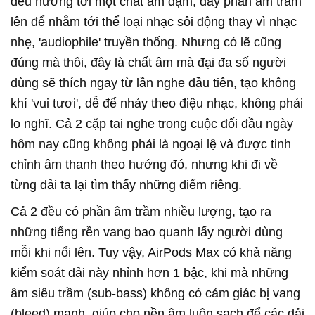
đều hướng tới một chất âm đậm, đẩy phần âm trầm
lên để nhắm tới thể loại nhạc sôi động thay vì nhạc
nhẹ, 'audiophile' truyền thống. Nhưng có lẽ cũng
đúng mà thôi, đây là chất âm mà đại đa số người
dùng sẽ thích ngay từ lần nghe đầu tiên, tạo không
khí 'vui tươi', dễ để nhảy theo điệu nhạc, không phải
lo nghĩ. Cả 2 cặp tai nghe trong cuộc đối đầu ngày
hôm nay cũng không phải là ngoại lệ và được tinh
chỉnh âm thanh theo hướng đó, nhưng khi đi về
từng dải ta lại tìm thấy những điểm riêng.
Cả 2 đều có phần âm trầm nhiều lượng, tạo ra
những tiếng rền vang bao quanh lấy người dùng
mỗi khi nổi lên. Tuy vậy, AirPods Max có khả năng
kiểm soát dải này nhỉnh hơn 1 bậc, khi mà những
âm siêu trầm (sub-bass) không có cảm giác bị vang
(bleed) mạnh, giúp cho nền âm luôn sạch để các dải