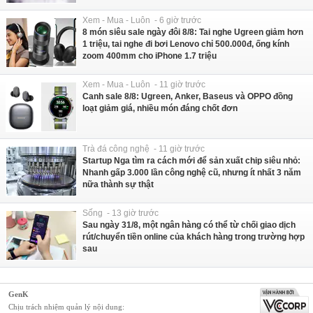
Xem - Mua - Luôn - 6 giờ trước
8 món siêu sale ngày đôi 8/8: Tai nghe Ugreen giảm hơn
1 triệu, tai nghe đi bơi Lenovo chỉ 500.000đ, ống kính
zoom 400mm cho iPhone 1.7 triệu
Xem - Mua - Luôn - 11 giờ trước
Canh sale 8/8: Ugreen, Anker, Baseus và OPPO đồng
loạt giảm giá, nhiều món đáng chốt đơn
Trà đá công nghệ - 11 giờ trước
Startup Nga tìm ra cách mới để sản xuất chip siêu nhỏ:
Nhanh gấp 3.000 lần công nghệ cũ, nhưng ít nhất 3 năm
nữa thành sự thật
Sống - 13 giờ trước
Sau ngày 31/8, một ngân hàng có thể từ chối giao dịch
rút/chuyển tiền online của khách hàng trong trường hợp
sau
GenK
Chịu trách nhiệm quản lý nội dung: