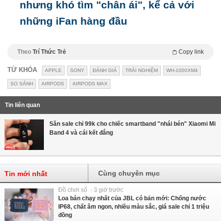
nhưng khó tìm "chân ái", kể cả với
những iFan hàng đầu
Theo
Trí Thức Trẻ
Copy link
TỪ KHÓA
APPLE
SONY
ĐÁNH GIÁ
TRẢI NGHIỆM
WH-1000XM4
SO SÁNH
AIRPODS
AIRPODS MAX
Tin liên quan
Săn sale chỉ 99k cho chiếc smartband "nhái bén" Xiaomi Mi
Band 4 và cái kết đắng
Cùng chuyên mục
Tin mới nhất
Đồ chơi số - 3 giờ trước
Loa bán chạy nhất của JBL có bản mới: Chống nước
IP68, chất âm ngon, nhiều màu sắc, giá sale chỉ 1 triệu
đồng