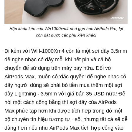
Hộp khóa kéo của WH1000xm4 nhỏ gọn hơn AirPods Pro, lại
còn đặt được các phụ kiện khác!
Đi kèm với WH-1000Xm4 còn là một sợi dây 3.5mm
để nghe nhạc có dây mỗi khi hết pin và cả bộ
chuyển để sử dụng trên máy bay nữa. Đối với
AirPods Max, muốn có 'đặc quyền' để nghe nhạc có
dây người dùng sẽ phải bỏ tiền mua thêm một sợi
dây Lightning - 3.5mm với giá bán 35 USD nữa! Để
nói một cách công bằng thì sợi dây của AirPods
Max phức tạp hơn khi được tích hợp trong đó một
bộ chuyển tín hiệu tương tự - số, nhưng tất cả sẽ dễ
dàng hơn nếu như AirPods Max tích hợp cổng vào