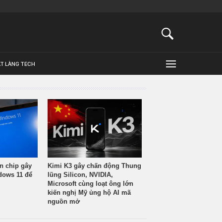
ẬT LÀNG TECH
n chip gây
Kimi K3 gây chấn động Thung
ndows 11 để
lũng Silicon, NVIDIA,
Microsoft cùng loạt ông lớn
kiến nghị Mỹ ủng hộ AI mã
nguồn mở