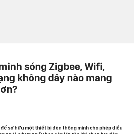
minh sóng Zigbee, Wifi,
ạng không dây nào mang
hơn?
 để sở hữu một thiết bị đèn thông minh cho phép điều