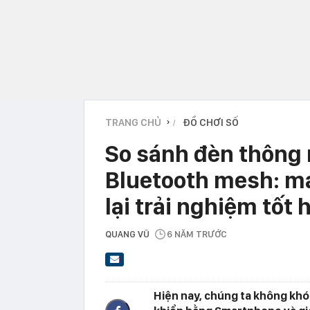
TRANG CHỦ
ĐỒ CHƠI SỐ
›
So sánh đèn thông 
Bluetooth mesh: m
lại trải nghiệm tốt 
QUANG VŨ
6 NĂM TRƯỚC
Hiện nay, chúng ta không khó