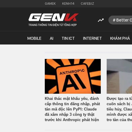
GAMEK
KENH14
CAFEBIZ
Better 
MOBILE
AI
TIN ICT
INTERNET
KHÁM PHÁ
Khai thác mật khẩu yếu, đánh
Được tạo ra t
cắp thông tin đăng nhập, phát
cuốn sách bị 
tán mã độc lên PyPI: Claude
tiêu hủy, Cla
đã xâm nhập 3 công ty thật
mình được xâ
trước khi Anthropic phát hiện
tro tàn của th