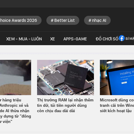
Choice Awards 2026
Better List
nhạc AI
XEM - MUA - LUÔN
XE
APPS-GAME
ĐỒ CHƠI SỐ
BÍ M
ừ hàng triệu
Thị trường RAM lại nhận thêm
Microsoft dùng co
Anthropic xé và
tin dữ, túi tiền người dùng
tranh cãi trên Wi
ude AI thừa nhận
còn chịu đau dài dài
siết kích hoạt lậu
y dựng từ "đống
ư viện"