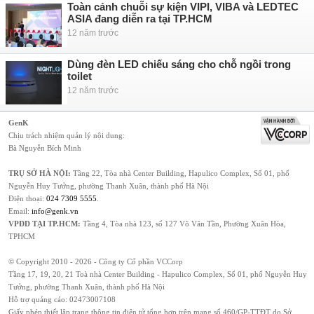
Toàn cảnh chuỗi sự kiện VIPI, VIBA và LEDTEC
ASIA đang diễn ra tại TP.HCM
12 năm trước
Dùng đèn LED chiếu sáng cho chỗ ngồi trong
toilet
12 năm trước
GenK
Chịu trách nhiệm quản lý nội dung:
Bà Nguyễn Bích Minh
TRỤ SỞ HÀ NỘI:
Tầng 22, Tòa nhà Center Building, Hapulico Complex, Số 01, phố
Nguyễn Huy Tưởng, phường Thanh Xuân, thành phố Hà Nội
Điện thoại:
024 7309 5555
.
Email:
info@genk.vn
VPĐD TẠI TP.HCM:
Tầng 4, Tòa nhà 123, số 127 Võ Văn Tần, Phường Xuân Hòa,
TPHCM
© Copyright 2010 - 2026 - Công ty Cổ phần VCCorp
Tầng 17, 19, 20, 21 Toà nhà Center Building - Hapulico Complex, Số 01, phố Nguyễn Huy
Tưởng, phường Thanh Xuân, thành phố Hà Nội
Hỗ trợ quảng cáo:
02473007108
Giấy phép thiết lập trang thông tin điện tử tổng hợp trên mạng số 460/GP-TTĐT do Sở