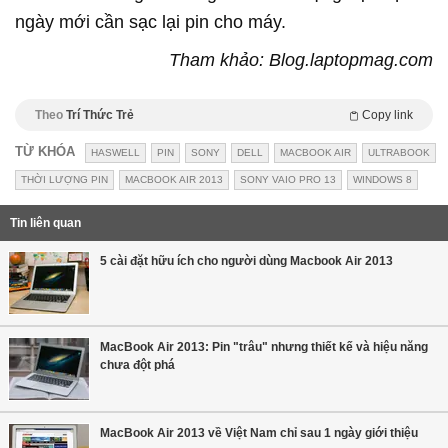
ngày mới cần sạc lại pin cho máy.
Tham khảo: Blog.laptopmag.com
Theo
Trí Thức Trẻ
Copy link
TỪ KHÓA
HASWELL
PIN
SONY
DELL
MACBOOK AIR
ULTRABOOK
THỜI LƯỢNG PIN
MACBOOK AIR 2013
SONY VAIO PRO 13
WINDOWS 8
Tin liên quan
5 cài đặt hữu ích cho người dùng Macbook Air 2013
MacBook Air 2013: Pin "trâu" nhưng thiết kế và hiệu năng
chưa đột phá
MacBook Air 2013 về Việt Nam chỉ sau 1 ngày giới thiệu