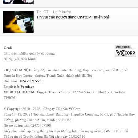
Tin ICT - 1 giờ trước
Tin vui cho người dùng ChatGPT miễn phí
GenK
Chịu trách nhiệm quản lý nội dung:
Bà Nguyễn Bích Minh
TRỤ SỞ HÀ NỘI:
Tầng 22, Tòa nhà Center Building, Hapulico Complex, Số 01, phố
Nguyễn Huy Tưởng, phường Thanh Xuân, thành phố Hà Nội
Điện thoại:
024 7309 5555
.
Email:
info@genk.vn
VPĐD TẠI TP.HCM:
Tầng 4, Tòa nhà 123, số 127 Võ Văn Tần, Phường Xuân Hòa,
TPHCM
© Copyright 2010 - 2026 - Công ty Cổ phần VCCorp
Tầng 17, 19, 20, 21 Toà nhà Center Building - Hapulico Complex, Số 01, phố Nguyễn Huy
Tưởng, phường Thanh Xuân, thành phố Hà Nội
Hỗ trợ quảng cáo:
02473007108
Giấy phép thiết lập trang thông tin điện tử tổng hợp trên mạng số 460/GP-TTĐT do Sở
Thông tin và Truyền thông Hà Nội cấp ngày 03/02/2016