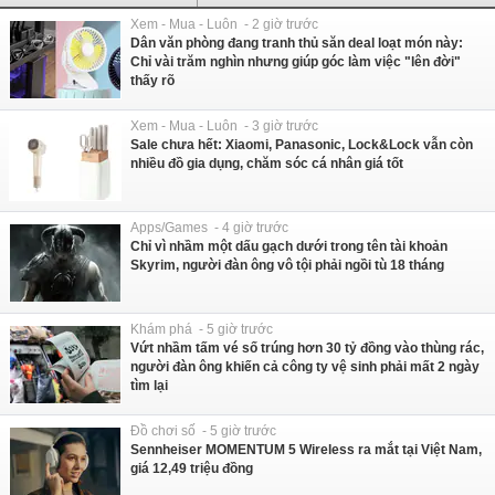
Xem - Mua - Luôn - 2 giờ trước
Dân văn phòng đang tranh thủ săn deal loạt món này:
Chỉ vài trăm nghìn nhưng giúp góc làm việc "lên đời"
thấy rõ
Xem - Mua - Luôn - 3 giờ trước
Sale chưa hết: Xiaomi, Panasonic, Lock&Lock vẫn còn
nhiều đồ gia dụng, chăm sóc cá nhân giá tốt
Apps/Games - 4 giờ trước
Chỉ vì nhầm một dấu gạch dưới trong tên tài khoản
Skyrim, người đàn ông vô tội phải ngồi tù 18 tháng
Khám phá - 5 giờ trước
Vứt nhầm tấm vé số trúng hơn 30 tỷ đồng vào thùng rác,
người đàn ông khiến cả công ty vệ sinh phải mất 2 ngày
tìm lại
Đồ chơi số - 5 giờ trước
Sennheiser MOMENTUM 5 Wireless ra mắt tại Việt Nam,
giá 12,49 triệu đồng