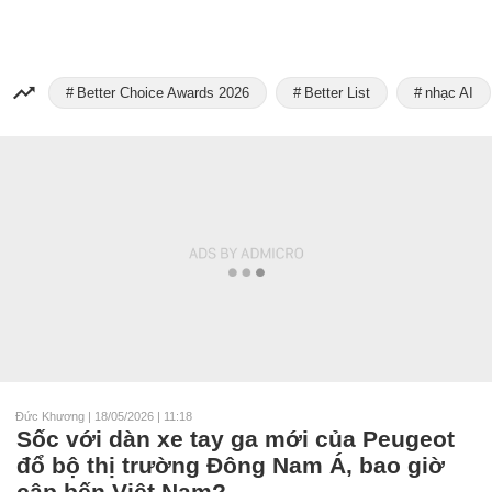
Better Choice Awards 2026
Better List
nhạc AI
Đức Khương
|
18/05/2026 | 11:18
Sốc với dàn xe tay ga mới của Peugeot
đổ bộ thị trường Đông Nam Á, bao giờ
cập bến Việt Nam?