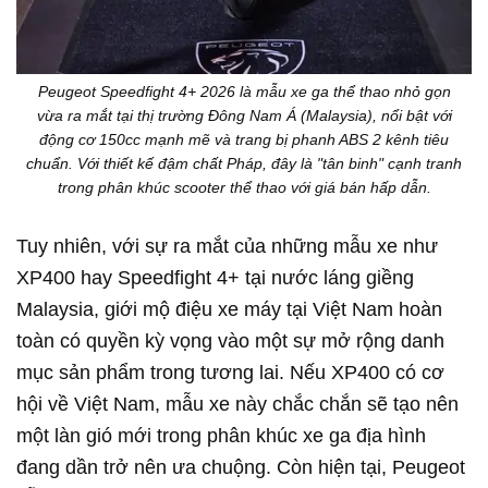
Peugeot Speedfight 4+ 2026 là mẫu xe ga thể thao nhỏ gọn
vừa ra mắt tại thị trường Đông Nam Á (Malaysia), nổi bật với
động cơ 150cc mạnh mẽ và trang bị phanh ABS 2 kênh tiêu
chuẩn. Với thiết kế đậm chất Pháp, đây là "tân binh" cạnh tranh
trong phân khúc scooter thể thao với giá bán hấp dẫn.
Tuy nhiên, với sự ra mắt của những mẫu xe như
XP400 hay Speedfight 4+ tại nước láng giềng
Malaysia, giới mộ điệu xe máy tại Việt Nam hoàn
toàn có quyền kỳ vọng vào một sự mở rộng danh
mục sản phẩm trong tương lai. Nếu XP400 có cơ
hội về Việt Nam, mẫu xe này chắc chắn sẽ tạo nên
một làn gió mới trong phân khúc xe ga địa hình
đang dần trở nên ưa chuộng. Còn hiện tại, Peugeot