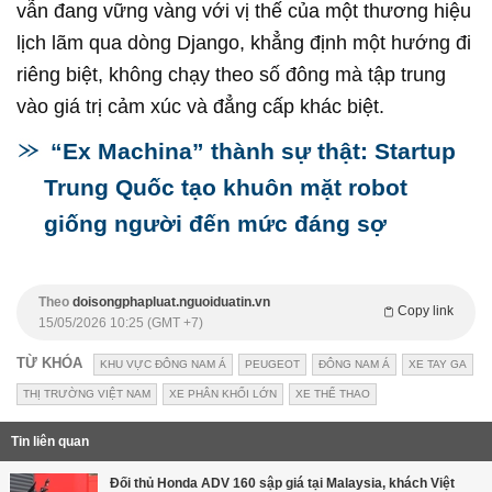
vẫn đang vững vàng với vị thế của một thương hiệu
lịch lãm qua dòng Django, khẳng định một hướng đi
riêng biệt, không chạy theo số đông mà tập trung
vào giá trị cảm xúc và đẳng cấp khác biệt.
“Ex Machina” thành sự thật: Startup
Trung Quốc tạo khuôn mặt robot
giống người đến mức đáng sợ
Theo
doisongphapluat.nguoiduatin.vn
Copy link
15/05/2026 10:25 (GMT +7)
TỪ KHÓA
KHU VỰC ĐÔNG NAM Á
PEUGEOT
ĐÔNG NAM Á
XE TAY GA
THỊ TRƯỜNG VIỆT NAM
XE PHÂN KHỐI LỚN
XE THỂ THAO
Tin liên quan
Đối thủ Honda ADV 160 sập giá tại Malaysia, khách Việt