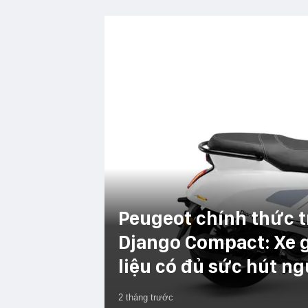
Peugeot chính thức t
Django Compact: Xe g
liệu có đủ sức hút n
2 tháng trước