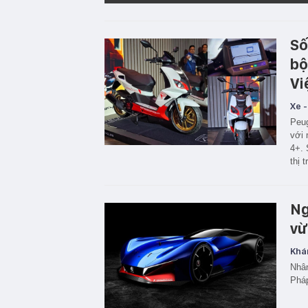
Số
bộ
Vi
Xe -
Peug
với 
4+. 
thị 
Ng
vừ
Khá
Nhân
Pháp