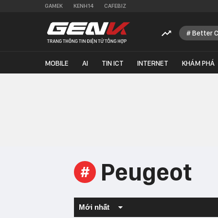
GAMEK
KENH14
CAFEBIZ
Better 
MOBILE
AI
TIN ICT
INTERNET
KHÁM PHÁ
Peugeot
#
Mới nhất