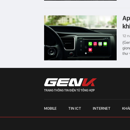
Ap
khi
12 
(Gen
giọn
thư 
MOBILE
TIN ICT
INTERNET
KHÁ