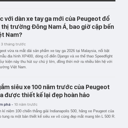
c với dàn xe tay ga mới của Peugeot đổ
 thị trường Đông Nam Á, bao giờ cập bến
ệt Nam?
3 tháng trước
eot vừa ra mắt dải sản phẩm xe tay ga 2026 tại Malaysia, nổi bật
mẫu địa hình XP400, dòng cổ điển Django và xe thể thao Speedfight
Sự kiện này thu hút sự chú ý lớn, đồng thời mở ra nhiều liên hệ với
trường Việt Nam.
ắm siêu xe 100 năm trước của Peugeot
a được thiết kế lại đẹp hoàn hảo
m phá -
10 năm trước
 kỉ niệm 100 chiến thẳng giải Indianapolis 500, hãng xe Peugeot của
 tung ra một bản thiết kế siêu xe vô cùng đẹp mắt mang tên L 500 R.