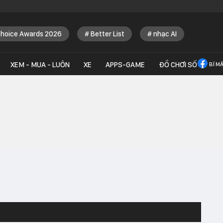
Choice Awards 2026
Better List
nhạc AI
XEM - MUA - LUÔN
XE
APPS-GAME
ĐỒ CHƠI SỐ
BÍ M