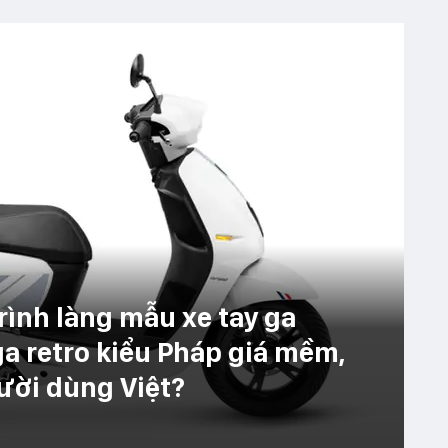
rình làng mẫu xe tay ga
a retro kiểu Pháp giá mềm,
gười dùng Việt?