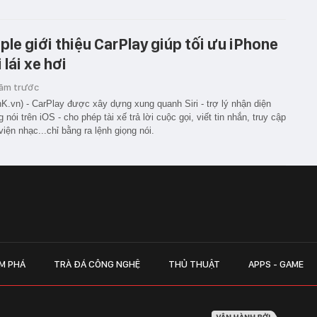
ple giới thiệu CarPlay giúp tối ưu iPhone
 lái xe hơi
năm trước
K.vn) - CarPlay được xây dựng xung quanh Siri - trợ lý nhận diện
g nói trên iOS - cho phép tài xế trả lời cuộc gọi, viết tin nhắn, truy cập
viện nhạc...chỉ bằng ra lệnh giọng nói.
M PHÁ
TRÀ ĐÁ CÔNG NGHỆ
THỦ THUẬT
APPS - GAME