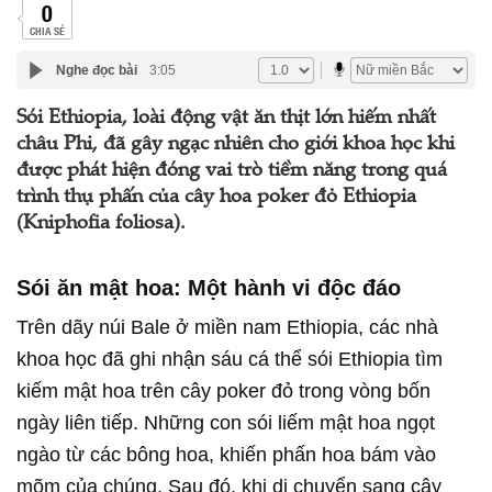
0
CHIA SẺ
Nghe đọc bài
3:05
Sói Ethiopia, loài động vật ăn thịt lớn hiếm nhất
châu Phi, đã gây ngạc nhiên cho giới khoa học khi
được phát hiện đóng vai trò tiềm năng trong quá
trình thụ phấn của cây hoa poker đỏ Ethiopia
(Kniphofia foliosa).
Sói ăn mật hoa: Một hành vi độc đáo
Trên dãy núi Bale ở miền nam Ethiopia, các nhà
khoa học đã ghi nhận sáu cá thể sói Ethiopia tìm
kiếm mật hoa trên cây poker đỏ trong vòng bốn
ngày liên tiếp. Những con sói liếm mật hoa ngọt
ngào từ các bông hoa, khiến phấn hoa bám vào
mõm của chúng. Sau đó, khi di chuyển sang cây