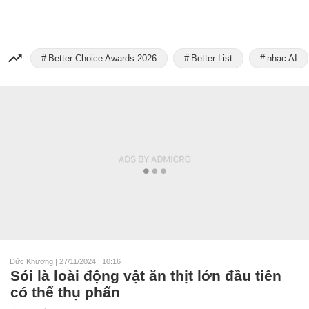
Better Choice Awards 2026
Better List
nhạc AI
Đức Khương
|
27/11/2024 | 10:16
Sói là loài động vật ăn thịt lớn đầu tiên
có thể thụ phấn