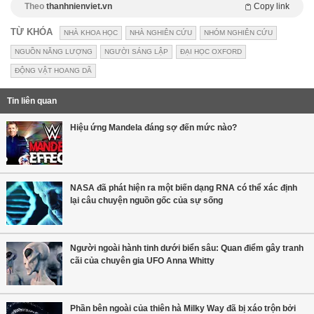
Theo
thanhnienviet.vn
Copy link
TỪ KHÓA
NHÀ KHOA HỌC
NHÀ NGHIÊN CỨU
NHÓM NGHIÊN CỨU
NGUỒN NĂNG LƯỢNG
NGƯỜI SÁNG LẬP
ĐẠI HỌC OXFORD
ĐỘNG VẬT HOANG DÃ
Tin liên quan
Hiệu ứng Mandela đáng sợ đến mức nào?
NASA đã phát hiện ra một biến dạng RNA có thể xác định
lại câu chuyện nguồn gốc của sự sống
Người ngoài hành tinh dưới biển sâu: Quan điểm gây tranh
cãi của chuyên gia UFO Anna Whitty
Phần bên ngoài của thiên hà Milky Way đã bị xáo trộn bởi