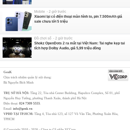
Mobile - 2 giờ trước
Xiaomi lại có điện thoại màn hình to, pin 7.500mAh giá
sale chưa tới 5 triệu
Đồ chơi số - 2 giờ trước
Shokz OpenDots 2 ra mắt tại Việt Nam: Tai nghe kẹp tai
tích hợp Dolby Audio, giá 5,99 triệu đồng
GenK
Chịu trách nhiệm quản lý nội dung:
Bà Nguyễn Bích Minh
TRỤ SỞ HÀ NỘI:
Tầng 22, Tòa nhà Center Building, Hapulico Complex, Số 01, phố
Nguyễn Huy Tưởng, phường Thanh Xuân, thành phố Hà Nội
Điện thoại:
024 7309 5555
.
Email:
info@genk.vn
VPĐD TẠI TP.HCM:
Tầng 4, Tòa nhà 123, số 127 Võ Văn Tần, Phường Xuân Hòa,
TPHCM
© Copyright 2010 - 2026 - Công ty Cổ phần VCCorp