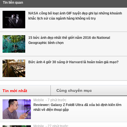
Tin liên quan
NASA công bố loạt ảnh GIF tuyệt đẹp ghi lại những khoảnh
khắc lịch sử của ngành hàng không vũ trụ
15 bức ảnh đẹp nhất thế giới năm 2016 do National
Geographic bình chọn
Bức ảnh 4 giờ 30 sáng ở Harvard là hoàn toàn giả mạo?
Cùng chuyên mục
Tin mới nhất
Mobile - 7 phút trước
Reviewer: Galaxy Z Fold8 Ultra đã xóa bỏ định kiến lớn
nhất về điện thoại gập
Mobile - 27 phút trước