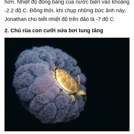
hơn. Nhiệt độ đóng băng của nước biển vào khoảng
-2.2 độ C. Đồng thời, khi chụp những bức ảnh này,
Jonathan cho biết nhiệt độ trên đảo là -7 độ C.
2. Chú rùa con cưỡi sứa bơi tung tăng